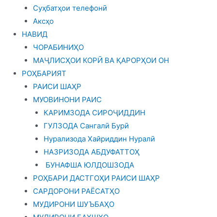
Суҳбатҳои телефонӣ
Аксҳо
НАВИД
ЧОРАБИНИҲО
МАҶЛИСҲОИ КОРӢ ВА ҚАРОРҲОИ ОН
РОҲБАРИЯТ
РАИСИ ШАҲР
МУОВИНОНИ РАИС
КАРИМЗОДА СИРОҶИДДИН
ГУЛЗОДА Сангалӣ Бурӣ
Нурализода Хайриддин Нуралӣ
НАЗРИЗОДА АБДУФАТТОҲ
БУНАФША ЮЛДОШЗОДА
РОҲБАРИ ДАСТГОҲИ РАИСИ ШАҲР
САРДОРОНИ РАЁСАТҲО
МУДИРОНИ ШУЪБАҲО