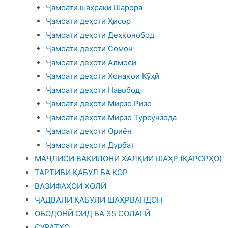
Ҷамоати шаҳраки Шарора
Ҷамоати деҳоти Ҳисор
Ҷамоати деҳоти Деҳқонобод
Ҷамоати деҳоти Сомон
Ҷамоати деҳоти Алмосӣ
Ҷамоати деҳоти Хонақои Кӯҳӣ
Ҷамоати деҳоти Навобод
Ҷамоати деҳоти Мирзо Ризо
Ҷамоати деҳоти Мирзо Турсунзода
Ҷамоати деҳоти Ориён
Ҷамоати деҳоти Дурбат
МАҶЛИСИ ВАКИЛОНИ ХАЛҚИИ ШАҲР (ҚАРОРҲО)
ТАРТИБИ ҚАБУЛ БА КОР
ВАЗИФАҲОИ ХОЛӢ
ҶАДВАЛИ ҚАБУЛИ ШАҲРВАНДОН
ОБОДОНӢ ОИД БА 35 СОЛАГӢ
СУРАТҲО