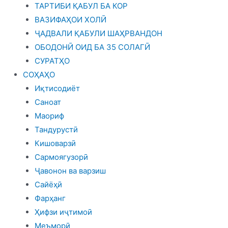
ТАРТИБИ ҚАБУЛ БА КОР
ВАЗИФАҲОИ ХОЛӢ
ҶАДВАЛИ ҚАБУЛИ ШАҲРВАНДОН
ОБОДОНӢ ОИД БА 35 СОЛАГӢ
СУРАТҲО
СОҲАҲО
Иқтисодиёт
Саноат
Маориф
Тандурустӣ
Кишоварзӣ
Сармоягузорӣ
Ҷавонон ва варзиш
Сайёҳӣ
Фарҳанг
Ҳифзи иҷтимоӣ
Меъморӣ