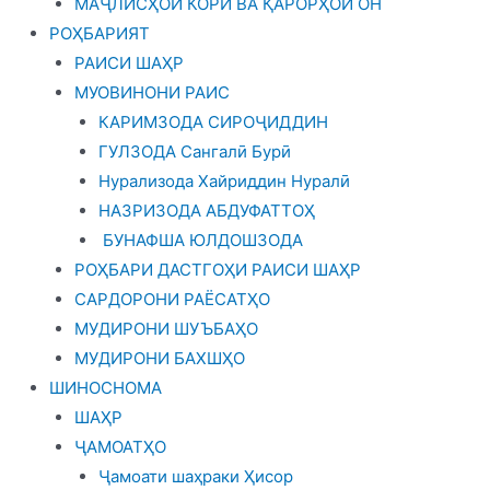
МАҶЛИСҲОИ КОРӢ ВА ҚАРОРҲОИ ОН
РОҲБАРИЯТ
РАИСИ ШАҲР
МУОВИНОНИ РАИС
КАРИМЗОДА СИРОҶИДДИН
ГУЛЗОДА Сангалӣ Бурӣ
Нурализода Хайриддин Нуралӣ
НАЗРИЗОДА АБДУФАТТОҲ
БУНАФША ЮЛДОШЗОДА
РОҲБАРИ ДАСТГОҲИ РАИСИ ШАҲР
САРДОРОНИ РАЁСАТҲО
МУДИРОНИ ШУЪБАҲО
МУДИРОНИ БАХШҲО
ШИНОСНОМА
ШАҲР
ҶАМОАТҲО
Ҷамоати шаҳраки Ҳисор