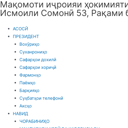
Мақомоти иҷроияи ҳокимияти 
Skip
Исмоили Сомонӣ 53, Рақами 
to
content
АСОСӢ
ПРЕЗИДЕНТ
Вохӯриҳо
Суханрониҳо
Сафарҳои дохилӣ
Сафарҳои хориҷӣ
Фармонҳо
Паёмҳо
Барқияҳо
Суҳбатҳои телефонӣ
Аксҳо
НАВИД
ЧОРАБИНИҲО