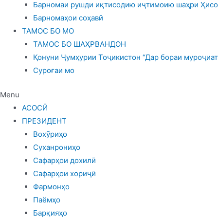
Барномаи рушди иқтисодию иҷтимоию шаҳри Ҳисор
Барномаҳои соҳавӣ
ТАМОС БО МО
ТАМОС БО ШАҲРВАНДОН
Қонуни Ҷумҳурии Тоҷикистон “Дар бораи муроҷиат
Суроғаи мо
Menu
АСОСӢ
ПРЕЗИДЕНТ
Вохӯриҳо
Суханрониҳо
Сафарҳои дохилӣ
Сафарҳои хориҷӣ
Фармонҳо
Паёмҳо
Барқияҳо