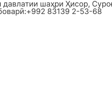
давлатии шаҳри Ҳисор, Суроғ
боварӣ:+992 83139 2-53-68