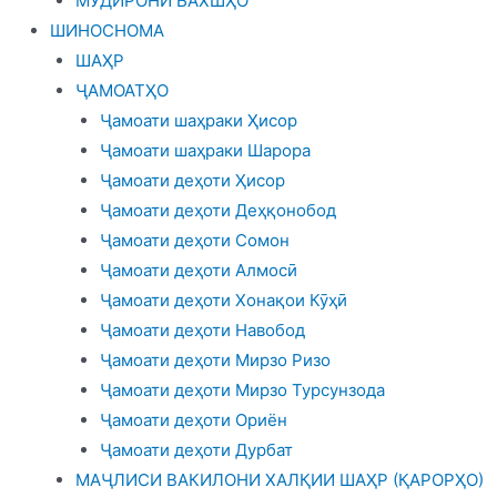
МУДИРОНИ БАХШҲО
ШИНОСНОМА
ШАҲР
ҶАМОАТҲО
Ҷамоати шаҳраки Ҳисор
Ҷамоати шаҳраки Шарора
Ҷамоати деҳоти Ҳисор
Ҷамоати деҳоти Деҳқонобод
Ҷамоати деҳоти Сомон
Ҷамоати деҳоти Алмосӣ
Ҷамоати деҳоти Хонақои Кӯҳӣ
Ҷамоати деҳоти Навобод
Ҷамоати деҳоти Мирзо Ризо
Ҷамоати деҳоти Мирзо Турсунзода
Ҷамоати деҳоти Ориён
Ҷамоати деҳоти Дурбат
МАҶЛИСИ ВАКИЛОНИ ХАЛҚИИ ШАҲР (ҚАРОРҲО)