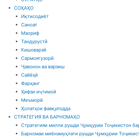
СОҲАҲО
Иқтисодиёт
Саноат
Маориф
Тандурустӣ
Кишоварзӣ
Сармоягузорӣ
Ҷавонон ва варзиш
Сайёҳӣ
Фарҳанг
Ҳифзи иҷтимоӣ
Меъморӣ
Ҳолатҳои фавқулодда
СТРАТЕГИЯ ВА БАРНОМАҲО
Стратегияи милли рушди Ҷумҳурии Тоҷикистон бар
Барномаи миёнамуҳлати рушди Ҷумҳурии Тоҷикист