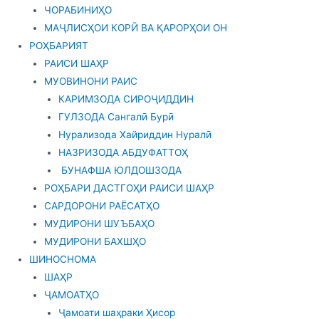
ЧОРАБИНИҲО
МАҶЛИСҲОИ КОРӢ ВА ҚАРОРҲОИ ОН
РОҲБАРИЯТ
РАИСИ ШАҲР
МУОВИНОНИ РАИС
КАРИМЗОДА СИРОҶИДДИН
ГУЛЗОДА Сангалӣ Бурӣ
Нурализода Хайриддин Нуралӣ
НАЗРИЗОДА АБДУФАТТОҲ
БУНАФША ЮЛДОШЗОДА
РОҲБАРИ ДАСТГОҲИ РАИСИ ШАҲР
САРДОРОНИ РАЁСАТҲО
МУДИРОНИ ШУЪБАҲО
МУДИРОНИ БАХШҲО
ШИНОСНОМА
ШАҲР
ҶАМОАТҲО
Ҷамоати шаҳраки Ҳисор