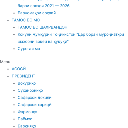
барои солҳои 2021 — 2026
Барномаҳои соҳавӣ
ТАМОС БО МО
ТАМОС БО ШАҲРВАНДОН
Қонуни Ҷумҳурии Тоҷикистон “Дар бораи муроҷиатҳои
шахсони воқеӣ ва ҳуқуқӣ”
Суроғаи мо
Menu
АСОСӢ
ПРЕЗИДЕНТ
Вохӯриҳо
Суханрониҳо
Сафарҳои дохилӣ
Сафарҳои хориҷӣ
Фармонҳо
Паёмҳо
Барқияҳо