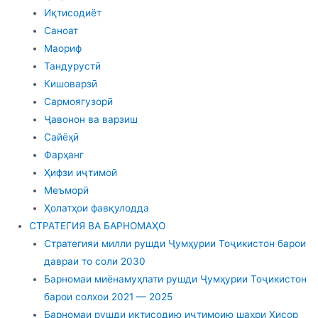
Иқтисодиёт
Саноат
Маориф
Тандурустӣ
Кишоварзӣ
Сармоягузорӣ
Ҷавонон ва варзиш
Сайёҳӣ
Фарҳанг
Ҳифзи иҷтимоӣ
Меъморӣ
Ҳолатҳои фавқулодда
СТРАТЕГИЯ ВА БАРНОМАҲО
Стратегияи милли рушди Ҷумҳурии Тоҷикистон барои
давраи то соли 2030
Барномаи миёнамуҳлати рушди Ҷумҳурии Тоҷикистон
барои солхои 2021 — 2025
Барномаи рушди иқтисодию иҷтимоию шаҳри Ҳисор