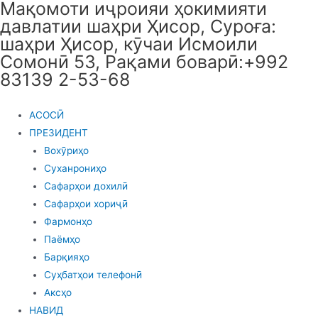
Мақомоти иҷроияи ҳокимияти
Skip
давлатии шаҳри Ҳисор, Суроға:
to
шаҳри Ҳисор, кӯчаи Исмоили
content
Сомонӣ 53, Рақами боварӣ:+992
83139 2-53-68
АСОСӢ
ПРЕЗИДЕНТ
Вохӯриҳо
Суханрониҳо
Сафарҳои дохилӣ
Сафарҳои хориҷӣ
Фармонҳо
Паёмҳо
Барқияҳо
Суҳбатҳои телефонӣ
Аксҳо
НАВИД