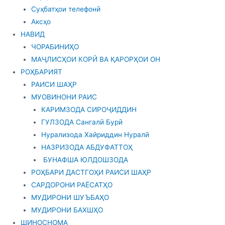
Суҳбатҳои телефонӣ
Аксҳо
НАВИД
ЧОРАБИНИҲО
МАҶЛИСҲОИ КОРӢ ВА ҚАРОРҲОИ ОН
РОҲБАРИЯТ
РАИСИ ШАҲР
МУОВИНОНИ РАИС
КАРИМЗОДА СИРОҶИДДИН
ГУЛЗОДА Сангалӣ Бурӣ
Нурализода Хайриддин Нуралӣ
НАЗРИЗОДА АБДУФАТТОҲ
БУНАФША ЮЛДОШЗОДА
РОҲБАРИ ДАСТГОҲИ РАИСИ ШАҲР
САРДОРОНИ РАЁСАТҲО
МУДИРОНИ ШУЪБАҲО
МУДИРОНИ БАХШҲО
ШИНОСНОМА