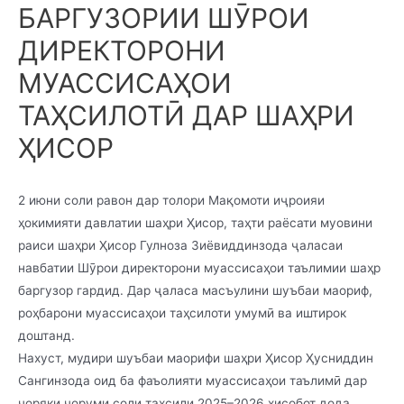
БАРГУЗОРИИ ШӮРОИ
ДИРЕКТОРОНИ
МУАССИСАҲОИ
ТАҲСИЛОТӢ ДАР ШАҲРИ
ҲИСОР
2 июни соли равон дар толори Мақомоти иҷроияи
ҳокимияти давлатии шаҳри Ҳисор, таҳти раёсати муовини
раиси шаҳри Ҳисор Гулноза Зиёвиддинзода ҷаласаи
навбатии Шӯрои директорони муассисаҳои таълимии шаҳр
баргузор гардид. Дар ҷаласа масъулини шуъбаи маориф,
роҳбарони муассисаҳои таҳсилоти умумӣ ва иштирок
доштанд.
Нахуст, мудири шуъбаи маорифи шаҳри Ҳисор Ҳусниддин
Сангинзода оид ба фаъолияти муассисаҳои таълимӣ дар
чоряки чоруми соли таҳсили 2025–2026 ҳисобот дода,