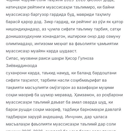
натиҷаҳои рейтинги муассисаҳои таълимиро, ки байни
муассисаҳо баргузор гардида буд, мавриди таҳлилу
барасӣ қарор дод. Зикр гардид, ки рейтинг аз рӯи як қатор
нишондиҳандаҳо, аз ҷумла сифати таълиму тарбия, сатҳи
донишазхудкунии хонандагон, иштироки онҳо дар озмуну
олимпиадаҳо, интизоми меҳнат ва фаъолияти ҷамъиятии
муассисаҳо муайян карда шудааст.
Сипас, муовини раиси шаҳри Ҳисор Гулноза
Зиёвиддинзода
суханрони карда, таъкид намуд, ки баланд бардоштани
сифати таҳсилот, тарбияи насли соҳибмаърифат ва
тақвияти масъулияти омӯзгорон аз вазифаҳои муҳими
соҳаи маориф ба шумор меравад. Ҳамзамон, аз роҳбарони
муассисаҳои таълимӣ даъват ба амал оварда шуд, ки
барои рушди соҳаи маориф, тадбиқи барномаҳои давлатӣ
тадбирҳои зарурӣ андешанд. Инчунин, дар ҷаласа
масъалаҳои фаъолияти муассисаҳои таълимӣ дар соли