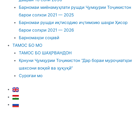
Барномаи миёнамуҳлати рушди Ҷумҳурии Тоҷикистон
барои солхои 2021 — 2025
Барномаи рушди иқтисодию иҷтимоию шаҳри Ҳисор
барои солҳои 2021 — 2026
Барномаҳои соҳавӣ
ТАМОС БО МО
ТАМОС БО ШАҲРВАНДОН
Қонуни Ҷумҳурии Тоҷикистон “Дар бораи муроҷиатҳои
шахсони воқеӣ ва ҳуқуқӣ”
Суроғаи мо