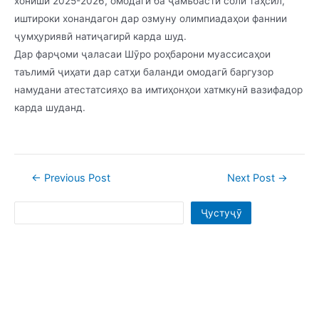
хониши 2025-2026, омодагӣ ба ҷамъбасти соли таҳсил,
иштироки хонандагон дар озмуну олимпиадаҳои фаннии
ҷумҳуриявӣ натиҷагирӣ карда шуд.
Дар фарҷоми ҷаласаи Шӯро роҳбарони муассисаҳои
таълимӣ ҷиҳати дар сатҳи баланди омодагӣ баргузор
намудани атестатсияҳо ва имтиҳонҳои хатмкунӣ вазифадор
карда шуданд.
Post
←
Previous Post
Next Post
→
navigation
Search
Ҷустуҷӯ