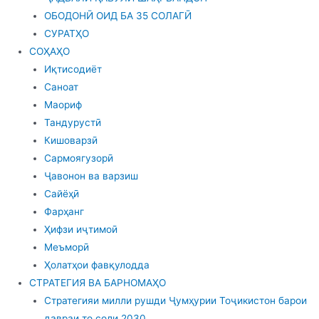
ОБОДОНӢ ОИД БА 35 СОЛАГӢ
СУРАТҲО
СОҲАҲО
Иқтисодиёт
Саноат
Маориф
Тандурустӣ
Кишоварзӣ
Сармоягузорӣ
Ҷавонон ва варзиш
Сайёҳӣ
Фарҳанг
Ҳифзи иҷтимоӣ
Меъморӣ
Ҳолатҳои фавқулодда
СТРАТЕГИЯ ВА БАРНОМАҲО
Стратегияи милли рушди Ҷумҳурии Тоҷикистон барои
давраи то соли 2030