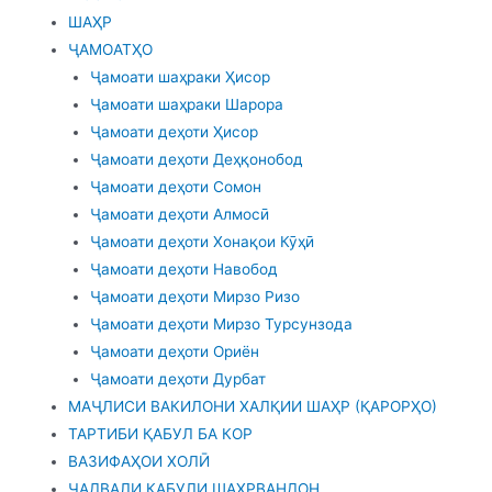
ШАҲР
ҶАМОАТҲО
Ҷамоати шаҳраки Ҳисор
Ҷамоати шаҳраки Шарора
Ҷамоати деҳоти Ҳисор
Ҷамоати деҳоти Деҳқонобод
Ҷамоати деҳоти Сомон
Ҷамоати деҳоти Алмосӣ
Ҷамоати деҳоти Хонақои Кӯҳӣ
Ҷамоати деҳоти Навобод
Ҷамоати деҳоти Мирзо Ризо
Ҷамоати деҳоти Мирзо Турсунзода
Ҷамоати деҳоти Ориён
Ҷамоати деҳоти Дурбат
МАҶЛИСИ ВАКИЛОНИ ХАЛҚИИ ШАҲР (ҚАРОРҲО)
ТАРТИБИ ҚАБУЛ БА КОР
ВАЗИФАҲОИ ХОЛӢ
ҶАДВАЛИ ҚАБУЛИ ШАҲРВАНДОН