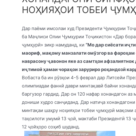
НОҲИЯҲОИ ТОБЕИ ҶУМ
Дар паёми имсолаи худ Президенти Ҷумҳурии То
ба Маҷлиси Олии Ҷумҳурии Тоҷикистон «Дар бораи
ҷумҳурӣ» зикр намуданд, ки
“Мо дар сиёсати иҷт
маориф, мақому манзалати омӯзгор ва фароҳам 
наврасону ҷавонон яке аз самтҳои афзалиятнок
иҷтимоӣ ҳамаи чораҳои заруриро роҳандозӣ кар
Вобаста ба ин рӯзҳои 4-5 феврал дар Литсейи Пр
олимпиадаи фаннӣ даври минтақавӣ байни хонанд
баргузор гардид. Дар он 120 нафар хонандагон аз
дониши худро санҷиданд. Дар натиҷа хонандагони 
минтақаи шаҳру ноҳияҳои тобеи ҷумҳурӣ мақоми а
таҳсилоти умумӣ 13 ҷой, мактаби Президентӣ 13 ҷ
12 ҷойҳоро соҳиб шуданд.