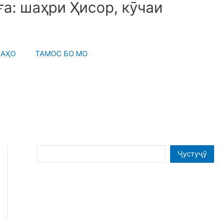
а: шаҳри Ҳисор, кӯчаи
МАҲО
ТАМОС БО МО
Search
Ҷустуҷӯ