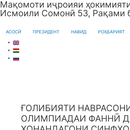
Мақомоти иҷроияи ҳокимияти 
Skip
Исмоили Сомонӣ 53, Рақами 
to
content
АСОСӢ
ПРЕЗИДЕНТ
НАВИД
РОҲБАРИЯТ
ҒОЛИБИЯТИ НАВРАСОНИ
ОЛИМПИАДАИ ФАННӢ Д
ХОНАНДАГОНИ СИНФҲОИ