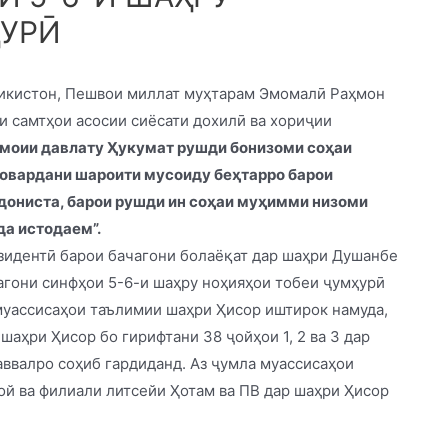
ҲУРӢ
ҷикистон, Пешвои миллат муҳтарам Эмомалӣ Раҳмон
 самтҳои асосии сиёсати дохилӣ ва хориҷии
имоии давлату Ҳукумат рушди бонизоми соҳаи
овардани шароити мусоиду беҳтарро барои
 дониста, барои рушди ин соҳаи муҳимми низоми
да истодаем”.
езидентӣ барои бачагони болаёқат дар шаҳри Душанбе
агони синфҳои 5-6-и шаҳру ноҳияҳои тобеи ҷумҳурӣ
 муассисаҳои таълимии шаҳри Ҳисор иштирок намуда,
шаҳри Ҳисор бо гирифтани 38 ҷойҳои 1, 2 ва 3 дар
ввалро соҳиб гардиданд. Аз ҷумла муассисаҳои
ой ва филиали литсейи Ҳотам ва ПВ дар шаҳри Ҳисор