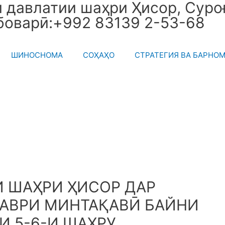
давлатии шаҳри Ҳисор, Суроғ
боварӣ:+992 83139 2-53-68
ШИНОСНОМА
СОҲАҲО
СТРАТЕГИЯ ВА БАРНО
 ШАҲРИ ҲИСОР ДАР
АВРИ МИНТАҚАВӢ БАЙНИ
 5-6-И ШАҲРУ