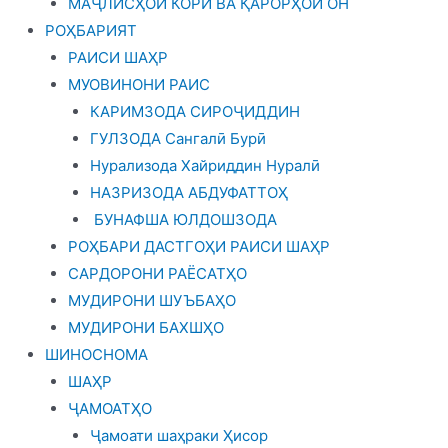
МАҶЛИСҲОИ КОРӢ ВА ҚАРОРҲОИ ОН
РОҲБАРИЯТ
РАИСИ ШАҲР
МУОВИНОНИ РАИС
КАРИМЗОДА СИРОҶИДДИН
ГУЛЗОДА Сангалӣ Бурӣ
Нурализода Хайриддин Нуралӣ
НАЗРИЗОДА АБДУФАТТОҲ
БУНАФША ЮЛДОШЗОДА
РОҲБАРИ ДАСТГОҲИ РАИСИ ШАҲР
САРДОРОНИ РАЁСАТҲО
МУДИРОНИ ШУЪБАҲО
МУДИРОНИ БАХШҲО
ШИНОСНОМА
ШАҲР
ҶАМОАТҲО
Ҷамоати шаҳраки Ҳисор