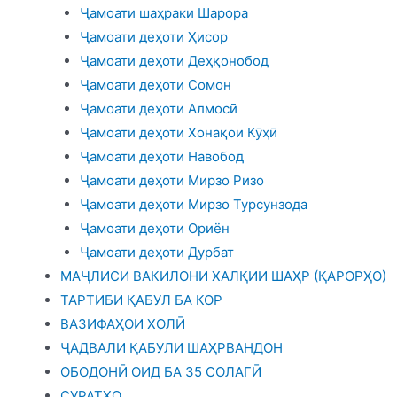
Ҷамоати шаҳраки Шарора
Ҷамоати деҳоти Ҳисор
Ҷамоати деҳоти Деҳқонобод
Ҷамоати деҳоти Сомон
Ҷамоати деҳоти Алмосӣ
Ҷамоати деҳоти Хонақои Кӯҳӣ
Ҷамоати деҳоти Навобод
Ҷамоати деҳоти Мирзо Ризо
Ҷамоати деҳоти Мирзо Турсунзода
Ҷамоати деҳоти Ориён
Ҷамоати деҳоти Дурбат
МАҶЛИСИ ВАКИЛОНИ ХАЛҚИИ ШАҲР (ҚАРОРҲО)
ТАРТИБИ ҚАБУЛ БА КОР
ВАЗИФАҲОИ ХОЛӢ
ҶАДВАЛИ ҚАБУЛИ ШАҲРВАНДОН
ОБОДОНӢ ОИД БА 35 СОЛАГӢ
СУРАТҲО