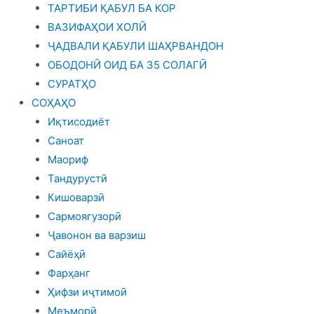
ТАРТИБИ ҚАБУЛ БА КОР
ВАЗИФАҲОИ ХОЛӢ
ҶАДВАЛИ ҚАБУЛИ ШАҲРВАНДОН
ОБОДОНӢ ОИД БА 35 СОЛАГӢ
СУРАТҲО
СОҲАҲО
Иқтисодиёт
Саноат
Маориф
Тандурустӣ
Кишоварзӣ
Сармоягузорӣ
Ҷавонон ва варзиш
Сайёҳӣ
Фарҳанг
Ҳифзи иҷтимоӣ
Меъморӣ