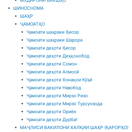
МУДИРОНИ БАХШҲО
ШИНОСНОМА
ШАҲР
ҶАМОАТҲО
Ҷамоати шаҳраки Ҳисор
Ҷамоати шаҳраки Шарора
Ҷамоати деҳоти Ҳисор
Ҷамоати деҳоти Деҳқонобод
Ҷамоати деҳоти Сомон
Ҷамоати деҳоти Алмосӣ
Ҷамоати деҳоти Хонақои Кӯҳӣ
Ҷамоати деҳоти Навобод
Ҷамоати деҳоти Мирзо Ризо
Ҷамоати деҳоти Мирзо Турсунзода
Ҷамоати деҳоти Ориён
Ҷамоати деҳоти Дурбат
МАҶЛИСИ ВАКИЛОНИ ХАЛҚИИ ШАҲР (ҚАРОРҲО)