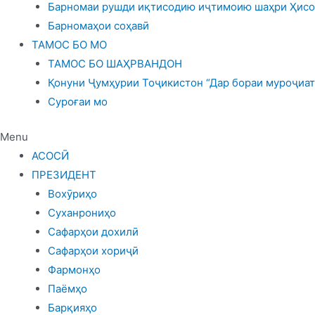
Барномаи рушди иқтисодию иҷтимоию шаҳри Ҳисор
Барномаҳои соҳавӣ
ТАМОС БО МО
ТАМОС БО ШАҲРВАНДОН
Қонуни Ҷумҳурии Тоҷикистон “Дар бораи муроҷиат
Суроғаи мо
Menu
АСОСӢ
ПРЕЗИДЕНТ
Вохӯриҳо
Суханрониҳо
Сафарҳои дохилӣ
Сафарҳои хориҷӣ
Фармонҳо
Паёмҳо
Барқияҳо