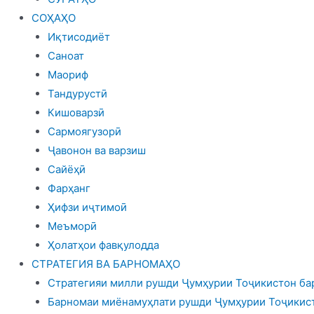
СОҲАҲО
Иқтисодиёт
Саноат
Маориф
Тандурустӣ
Кишоварзӣ
Сармоягузорӣ
Ҷавонон ва варзиш
Сайёҳӣ
Фарҳанг
Ҳифзи иҷтимоӣ
Меъморӣ
Ҳолатҳои фавқулодда
СТРАТЕГИЯ ВА БАРНОМАҲО
Стратегияи милли рушди Ҷумҳурии Тоҷикистон бар
Барномаи миёнамуҳлати рушди Ҷумҳурии Тоҷикист