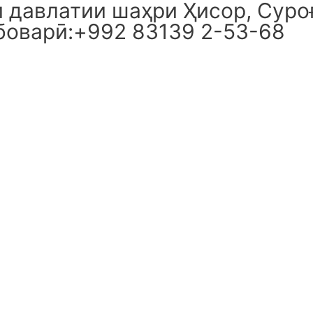
давлатии шаҳри Ҳисор, Суроғ
боварӣ:+992 83139 2-53-68