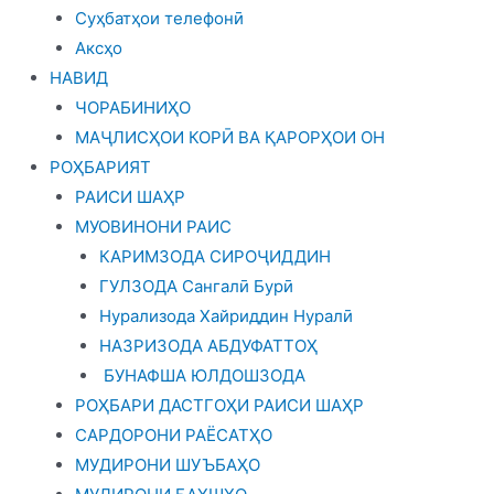
Суҳбатҳои телефонӣ
Аксҳо
НАВИД
ЧОРАБИНИҲО
МАҶЛИСҲОИ КОРӢ ВА ҚАРОРҲОИ ОН
РОҲБАРИЯТ
РАИСИ ШАҲР
МУОВИНОНИ РАИС
КАРИМЗОДА СИРОҶИДДИН
ГУЛЗОДА Сангалӣ Бурӣ
Нурализода Хайриддин Нуралӣ
НАЗРИЗОДА АБДУФАТТОҲ
БУНАФША ЮЛДОШЗОДА
РОҲБАРИ ДАСТГОҲИ РАИСИ ШАҲР
САРДОРОНИ РАЁСАТҲО
МУДИРОНИ ШУЪБАҲО