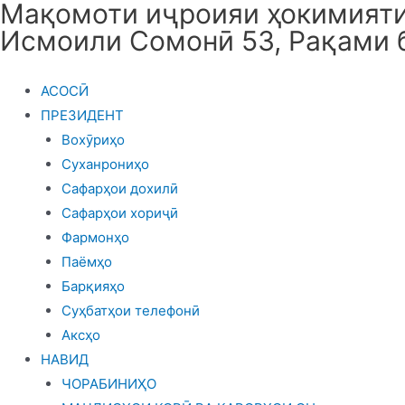
Мақомоти иҷроияи ҳокимияти 
Skip
Исмоили Сомонӣ 53, Рақами 
to
content
АСОСӢ
ПРЕЗИДЕНТ
Вохӯриҳо
Суханрониҳо
Сафарҳои дохилӣ
Сафарҳои хориҷӣ
Фармонҳо
Паёмҳо
Барқияҳо
Суҳбатҳои телефонӣ
Аксҳо
НАВИД
ЧОРАБИНИҲО