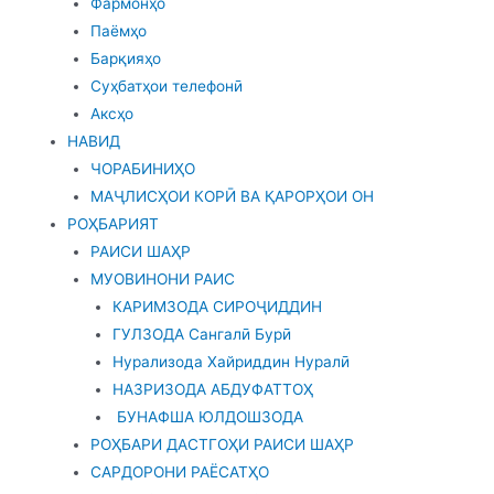
Фармонҳо
Паёмҳо
Барқияҳо
Суҳбатҳои телефонӣ
Аксҳо
НАВИД
ЧОРАБИНИҲО
МАҶЛИСҲОИ КОРӢ ВА ҚАРОРҲОИ ОН
РОҲБАРИЯТ
РАИСИ ШАҲР
МУОВИНОНИ РАИС
КАРИМЗОДА СИРОҶИДДИН
ГУЛЗОДА Сангалӣ Бурӣ
Нурализода Хайриддин Нуралӣ
НАЗРИЗОДА АБДУФАТТОҲ
БУНАФША ЮЛДОШЗОДА
РОҲБАРИ ДАСТГОҲИ РАИСИ ШАҲР
САРДОРОНИ РАЁСАТҲО