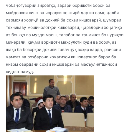
ҷобаҷогузории зироатҳо, зарари боришоти борон ба
майдонҳои кишт ва чораҳои пешгирӣ дар ин самт, ҷалби
сармояи хориҷӣ ва дохилӣ ба соҳаи кишоварзӣ, шумораи
техникаву мошинолотҳои кишоварзӣ, ҷарздории хоҷагиҳо
аз бонкҳо ва музди маош, талабот ва таъминот бо нуриҳои
минералӣ, ҳаҷми воридоти маҳсулоти худӣ ва хориҷ аз
шаҳр ба бозорҳои дохилӣ таваҷҷӯҳ зоҳир карда, раисони
ҷамоат ва роҳбарони хоҷагиҳои кишоварзиро барои ба
низом овардани соҳаи кишоварзӣ ба масъулиятшиносӣ
ҳидоят намуд.