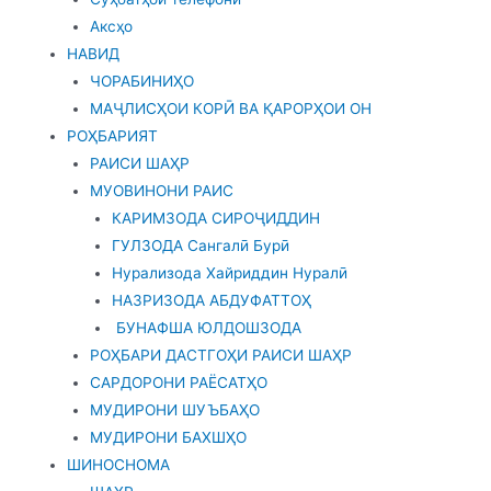
Аксҳо
НАВИД
ЧОРАБИНИҲО
МАҶЛИСҲОИ КОРӢ ВА ҚАРОРҲОИ ОН
РОҲБАРИЯТ
РАИСИ ШАҲР
МУОВИНОНИ РАИС
КАРИМЗОДА СИРОҶИДДИН
ГУЛЗОДА Сангалӣ Бурӣ
Нурализода Хайриддин Нуралӣ
НАЗРИЗОДА АБДУФАТТОҲ
БУНАФША ЮЛДОШЗОДА
РОҲБАРИ ДАСТГОҲИ РАИСИ ШАҲР
САРДОРОНИ РАЁСАТҲО
МУДИРОНИ ШУЪБАҲО
МУДИРОНИ БАХШҲО
ШИНОСНОМА