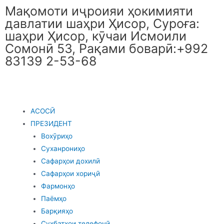
Мақомоти иҷроияи ҳокимияти
давлатии шаҳри Ҳисор, Суроға:
шаҳри Ҳисор, кӯчаи Исмоили
Сомонӣ 53, Рақами боварӣ:+992
83139 2-53-68
АСОСӢ
ПРЕЗИДЕНТ
Вохӯриҳо
Суханрониҳо
Сафарҳои дохилӣ
Сафарҳои хориҷӣ
Фармонҳо
Паёмҳо
Барқияҳо
Суҳбатҳои телефонӣ