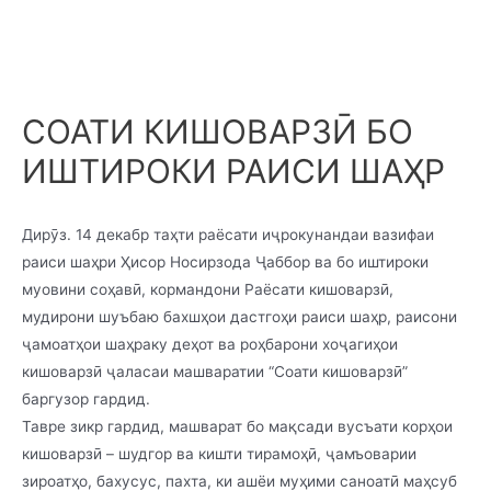
СОАТИ КИШОВАРЗӢ БО
ИШТИРОКИ РАИСИ ШАҲР
Дирӯз. 14 декабр таҳти раёсати иҷрокунандаи вазифаи
раиси шаҳри Ҳисор Носирзода Ҷаббор ва бо иштироки
муовини соҳавӣ, кормандони Раёсати кишоварзӣ,
мудирони шуъбаю бахшҳои дастгоҳи раиси шаҳр, раисони
ҷамоатҳои шаҳраку деҳот ва роҳбарони хоҷагиҳои
кишоварзӣ ҷаласаи машваратии “Соати кишоварзӣ”
баргузор гардид.
Тавре зикр гардид, машварат бо мақсади вусъати корҳои
кишоварзӣ – шудгор ва кишти тирамоҳӣ, ҷамъоварии
зироатҳо, бахусус, пахта, ки ашёи муҳими саноатӣ маҳсуб