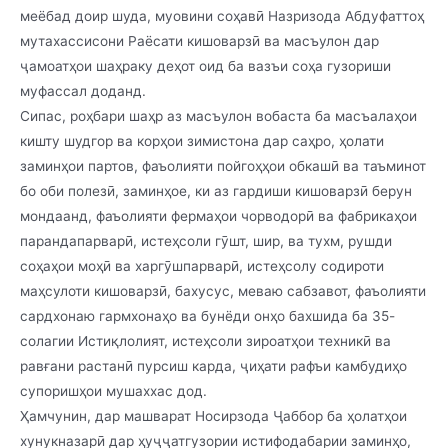
меёбад доир шуда, муовини соҳавӣ Назризода Абдуфаттоҳ
мутахассисони Раёсати кишоварзӣ ва масъулон дар
ҷамоатҳои шаҳраку деҳот оид ба вазъи соҳа гузориши
муфассал доданд.
Сипас, роҳбари шаҳр аз масъулон вобаста ба масъалаҳои
кишту шудгор ва корҳои зимистона дар саҳро, ҳолати
заминҳои партов, фаъолияти пойгоҳҳои обкашӣ ва таъминот
бо оби полезӣ, заминҳое, ки аз гардиши кишоварзӣ берун
мондаанд, фаъолияти фермаҳои чорводорӣ ва фабрикаҳои
парандапарварӣ, истеҳсоли гӯшт, шир, ва тухм, рушди
соҳаҳои моҳӣ ва харгӯшпарварӣ, истеҳсолу содироти
маҳсулоти кишоварзӣ, бахусус, меваю сабзавот, фаъолияти
сардхонаю гармхонаҳо ва бунёди онҳо бахшида ба 35-
солагии Истиқлолият, истеҳсоли зироатҳои техникӣ ва
равғани растанӣ пурсиш карда, ҷиҳати рафъи камбудиҳо
супоришҳои мушаххас дод.
Ҳамчунин, дар машварат Носирзода Ҷаббор ба ҳолатҳои
хунукназарӣ дар ҳуҷҷатгузории истифодабарии заминҳо,