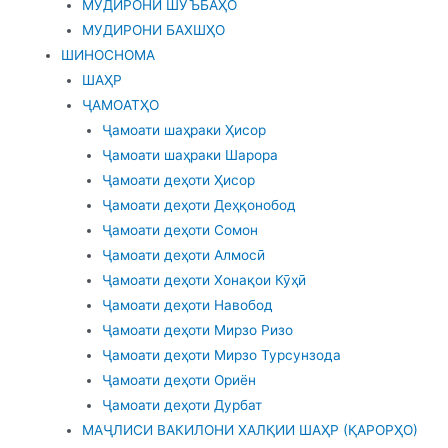
МУДИРОНИ ШУЪБАҲО
МУДИРОНИ БАХШҲО
ШИНОСНОМА
ШАҲР
ҶАМОАТҲО
Ҷамоати шаҳраки Ҳисор
Ҷамоати шаҳраки Шарора
Ҷамоати деҳоти Ҳисор
Ҷамоати деҳоти Деҳқонобод
Ҷамоати деҳоти Сомон
Ҷамоати деҳоти Алмосӣ
Ҷамоати деҳоти Хонақои Кӯҳӣ
Ҷамоати деҳоти Навобод
Ҷамоати деҳоти Мирзо Ризо
Ҷамоати деҳоти Мирзо Турсунзода
Ҷамоати деҳоти Ориён
Ҷамоати деҳоти Дурбат
МАҶЛИСИ ВАКИЛОНИ ХАЛҚИИ ШАҲР (ҚАРОРҲО)