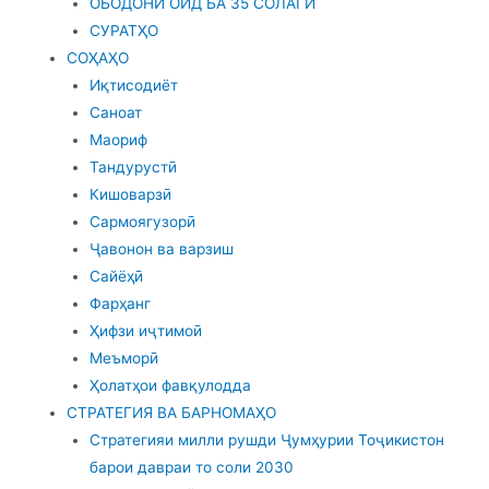
ОБОДОНӢ ОИД БА 35 СОЛАГӢ
СУРАТҲО
СОҲАҲО
Иқтисодиёт
Саноат
Маориф
Тандурустӣ
Кишоварзӣ
Сармоягузорӣ
Ҷавонон ва варзиш
Сайёҳӣ
Фарҳанг
Ҳифзи иҷтимоӣ
Меъморӣ
Ҳолатҳои фавқулодда
СТРАТЕГИЯ ВА БАРНОМАҲО
Стратегияи милли рушди Ҷумҳурии Тоҷикистон
барои давраи то соли 2030