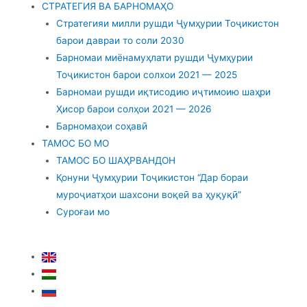
СТРАТЕГИЯ ВА БАРНОМАҲО
Стратегияи милли рушди Ҷумҳурии Тоҷикистон
барои давраи то соли 2030
Барномаи миёнамуҳлати рушди Ҷумҳурии
Тоҷикистон барои солхои 2021 — 2025
Барномаи рушди иқтисодию иҷтимоию шаҳри
Ҳисор барои солҳои 2021 — 2026
Барномаҳои соҳавӣ
ТАМОС БО МО
ТАМОС БО ШАҲРВАНДОН
Қонуни Ҷумҳурии Тоҷикистон “Дар бораи
муроҷиатҳои шахсони воқеӣ ва ҳуқуқӣ”
Суроғаи мо