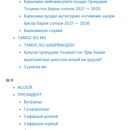
Барномаи миёнамуҳлати рушди Ҷумҳурии
Тоҷикистон барои солхои 2021 — 2025
Барномаи рушди иқтисодию иҷтимоию шаҳри
Ҳисор барои солҳои 2021 — 2026
Барномаҳои соҳавӣ
ТАМОС БО МО
ТАМОС БО ШАҲРВАНДОН
Қонуни Ҷумҳурии Тоҷикистон “Дар бораи
муроҷиатҳои шахсони воқеӣ ва ҳуқуқӣ”
Суроғаи мо
АСОСӢ
ПРЕЗИДЕНТ
Вохӯриҳо
Суханрониҳо
Сафарҳои дохилӣ
Сафарҳои хориҷӣ