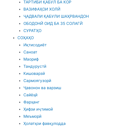
ТАРТИБИ ҚАБУЛ БА КОР
ВАЗИФАҲОИ ХОЛӢ
ҶАДВАЛИ ҚАБУЛИ ШАҲРВАНДОН
ОБОДОНӢ ОИД БА 35 СОЛАГӢ
СУРАТҲО
СОҲАҲО
Иқтисодиёт
Саноат
Маориф
Тандурустӣ
Кишоварзӣ
Сармоягузорӣ
Ҷавонон ва варзиш
Сайёҳӣ
Фарҳанг
Ҳифзи иҷтимоӣ
Меъморӣ
Ҳолатҳои фавқулодда