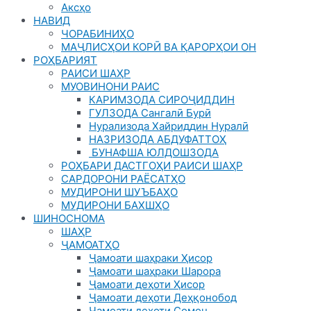
Аксҳо
НАВИД
ЧОРАБИНИҲО
МАҶЛИСҲОИ КОРӢ ВА ҚАРОРҲОИ ОН
РОҲБАРИЯТ
РАИСИ ШАҲР
МУОВИНОНИ РАИС
КАРИМЗОДА СИРОҶИДДИН
ГУЛЗОДА Сангалӣ Бурӣ
Нурализода Хайриддин Нуралӣ
НАЗРИЗОДА АБДУФАТТОҲ
БУНАФША ЮЛДОШЗОДА
РОҲБАРИ ДАСТГОҲИ РАИСИ ШАҲР
САРДОРОНИ РАЁСАТҲО
МУДИРОНИ ШУЪБАҲО
МУДИРОНИ БАХШҲО
ШИНОСНОМА
ШАҲР
ҶАМОАТҲО
Ҷамоати шаҳраки Ҳисор
Ҷамоати шаҳраки Шарора
Ҷамоати деҳоти Ҳисор
Ҷамоати деҳоти Деҳқонобод
Ҷамоати деҳоти Сомон