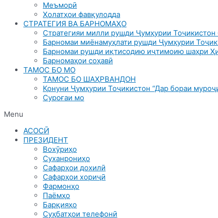
Меъморӣ
Ҳолатҳои фавқулодда
СТРАТЕГИЯ ВА БАРНОМАҲО
Стратегияи милли рушди Ҷумҳурии Тоҷикистон 
Барномаи миёнамуҳлати рушди Ҷумҳурии Тоҷик
Барномаи рушди иқтисодию иҷтимоию шаҳри Ҳи
Барномаҳои соҳавӣ
ТАМОС БО МО
ТАМОС БО ШАҲРВАНДОН
Қонуни Ҷумҳурии Тоҷикистон “Дар бораи муроҷи
Суроғаи мо
Menu
АСОСӢ
ПРЕЗИДЕНТ
Вохӯриҳо
Суханрониҳо
Сафарҳои дохилӣ
Сафарҳои хориҷӣ
Фармонҳо
Паёмҳо
Барқияҳо
Суҳбатҳои телефонӣ