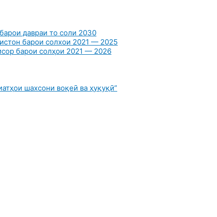
барои давраи то соли 2030
истон барои солхои 2021 — 2025
сор барои солҳои 2021 — 2026
атҳои шахсони воқеӣ ва ҳуқуқӣ”