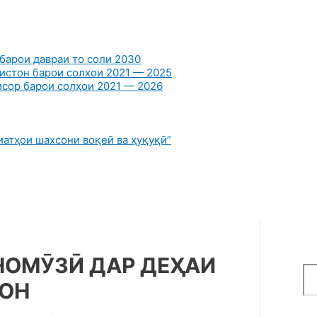
барои давраи то соли 2030
истон барои солхои 2021 — 2025
сор барои солҳои 2021 — 2026
атҳои шахсони воқеӣ ва ҳуқуқӣ”
НОМӮЗӢ ДАР ДЕҲАИ
Se
МОН