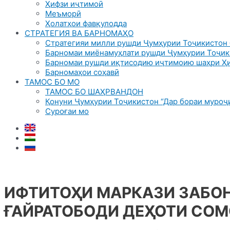
Ҳифзи иҷтимоӣ
Меъморӣ
Ҳолатҳои фавқулодда
СТРАТЕГИЯ ВА БАРНОМАҲО
Стратегияи милли рушди Ҷумҳурии Тоҷикистон 
Барномаи миёнамуҳлати рушди Ҷумҳурии Тоҷик
Барномаи рушди иқтисодию иҷтимоию шаҳри Ҳи
Барномаҳои соҳавӣ
ТАМОС БО МО
ТАМОС БО ШАҲРВАНДОН
Қонуни Ҷумҳурии Тоҷикистон “Дар бораи муроҷи
Суроғаи мо
ИФТИТОҲИ МАРКАЗИ ЗАБО
ҒАЙРАТОБОДИ ДЕҲОТИ СО