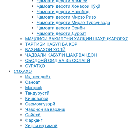
Ҷамоати деҳоти Алмосӣ
Ҷамоати деҳоти Хонақои Кӯҳӣ
Ҷамоати деҳоти Навобод
Ҷамоати деҳоти Мирзо Ризо
Ҷамоати деҳоти Мирзо Турсунзода
Ҷамоати деҳоти Ориён
Ҷамоати деҳоти Дурбат
МАҶЛИСИ ВАКИЛОНИ ХАЛҚИИ ШАҲР (ҚАРОРҲО
ТАРТИБИ ҚАБУЛ БА КОР
ВАЗИФАҲОИ ХОЛӢ
ҶАДВАЛИ ҚАБУЛИ ШАҲРВАНДОН
ОБОДОНӢ ОИД БА 35 СОЛАГӢ
СУРАТҲО
СОҲАҲО
Иқтисодиёт
Саноат
Маориф
Тандурустӣ
Кишоварзӣ
Сармоягузорӣ
Ҷавонон ва варзиш
Сайёҳӣ
Фарҳанг
Ҳифзи иҷтимоӣ