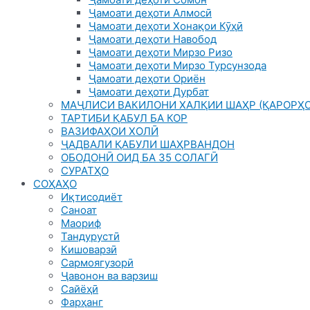
Ҷамоати деҳоти Алмосӣ
Ҷамоати деҳоти Хонақои Кӯҳӣ
Ҷамоати деҳоти Навобод
Ҷамоати деҳоти Мирзо Ризо
Ҷамоати деҳоти Мирзо Турсунзода
Ҷамоати деҳоти Ориён
Ҷамоати деҳоти Дурбат
МАҶЛИСИ ВАКИЛОНИ ХАЛҚИИ ШАҲР (ҚАРОРҲО
ТАРТИБИ ҚАБУЛ БА КОР
ВАЗИФАҲОИ ХОЛӢ
ҶАДВАЛИ ҚАБУЛИ ШАҲРВАНДОН
ОБОДОНӢ ОИД БА 35 СОЛАГӢ
СУРАТҲО
СОҲАҲО
Иқтисодиёт
Саноат
Маориф
Тандурустӣ
Кишоварзӣ
Сармоягузорӣ
Ҷавонон ва варзиш
Сайёҳӣ
Фарҳанг