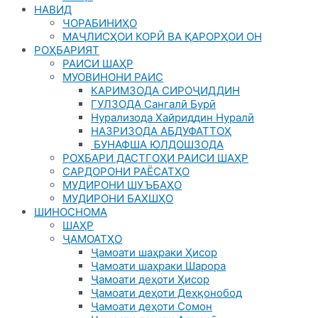
НАВИД
ЧОРАБИНИҲО
МАҶЛИСҲОИ КОРӢ ВА ҚАРОРҲОИ ОН
РОҲБАРИЯТ
РАИСИ ШАҲР
МУОВИНОНИ РАИС
КАРИМЗОДА СИРОҶИДДИН
ГУЛЗОДА Сангалӣ Бурӣ
Нурализода Хайриддин Нуралӣ
НАЗРИЗОДА АБДУФАТТОҲ
БУНАФША ЮЛДОШЗОДА
РОҲБАРИ ДАСТГОҲИ РАИСИ ШАҲР
САРДОРОНИ РАЁСАТҲО
МУДИРОНИ ШУЪБАҲО
МУДИРОНИ БАХШҲО
ШИНОСНОМА
ШАҲР
ҶАМОАТҲО
Ҷамоати шаҳраки Ҳисор
Ҷамоати шаҳраки Шарора
Ҷамоати деҳоти Ҳисор
Ҷамоати деҳоти Деҳқонобод
Ҷамоати деҳоти Сомон