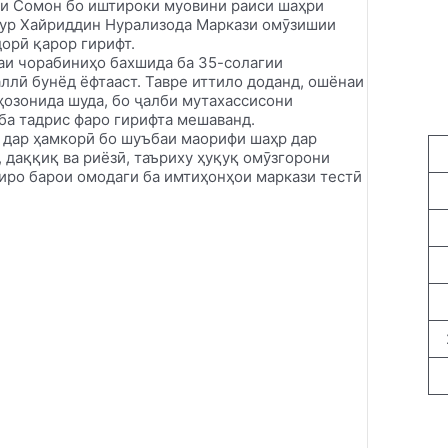
ти Сомон бо иштироки муовини раиси шаҳри
зкур Хайриддин Нурализода Маркази омӯзишии
орӣ қарор гирифт.
шаи чорабиниҳо бахшида ба 35-солагии
ллӣ бунёд ёфтааст. Тавре иттило доданд, ошёнаи
ҳозонида шуда, бо ҷалби мутахассисони
ба тадрис фаро гирифта мешаванд.
и дар ҳамкорӣ бо шуъбаи маорифи шаҳр дар
даққиқ ва риёзӣ, таъриху ҳуқуқ омӯзгорони
иро барои омодаги ба имтиҳонҳои маркази тестӣ