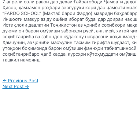
7 апрели соли равон дар деҳаи Ғайратободи Ҷамоати деҳо
Ҳисор, ҳамзамон роҳбари зергурӯҳи корӣ дар ҷамоати ма
“FARDO SCHOOL” (Мактаб барои Фардо) мавриди баҳрабард
Иншооти мазкур аз ду ошёна иборат буда, дар доираи нақ
Истиқлоли давлатии Тоҷикистон аз ҷониби соҳибкори маҳа
дуюми он барои омӯзиши забонҳои русӣ, англисӣ, хитоӣ ҷи
соҳибтаҷриба ва забондон кӯдакону наврасони хоҳишманд 
Ҳамчунин, аз ҷониби масъулин тасмим гирифта шудааст, к
утоқҳои боқимонда барои омӯзиши фаннҳои табиатшиносӣ, 
соҳибтаҷрибаро ҷалб карда, курсҳои кӯтоҳмуддати омӯзиш
ташкил намоянд.
Post
←
Previous Post
navigation
Next Post
→