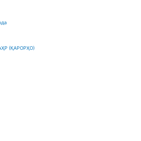
ода
ҲР (ҚАРОРҲО)