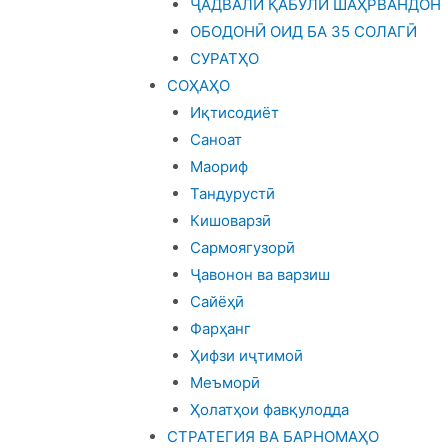
ҶАДВАЛИ ҚАБУЛИ ШАҲРВАНДОН
ОБОДОНӢ ОИД БА 35 СОЛАГӢ
СУРАТҲО
СОҲАҲО
Иқтисодиёт
Саноат
Маориф
Тандурустӣ
Кишоварзӣ
Сармоягузорӣ
Ҷавонон ва варзиш
Сайёҳӣ
Фарҳанг
Ҳифзи иҷтимоӣ
Меъморӣ
Ҳолатҳои фавқулодда
СТРАТЕГИЯ ВА БАРНОМАҲО