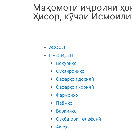
Мақомоти иҷроияи ҳок
Ҳисор, кӯчаи Исмоили
АСОСӢ
ПРЕЗИДЕНТ
Вохӯриҳо
Суханрониҳо
Сафарҳои дохилӣ
Сафарҳои хориҷӣ
Фармонҳо
Паёмҳо
Барқияҳо
Суҳбатҳои телефонӣ
Аксҳо