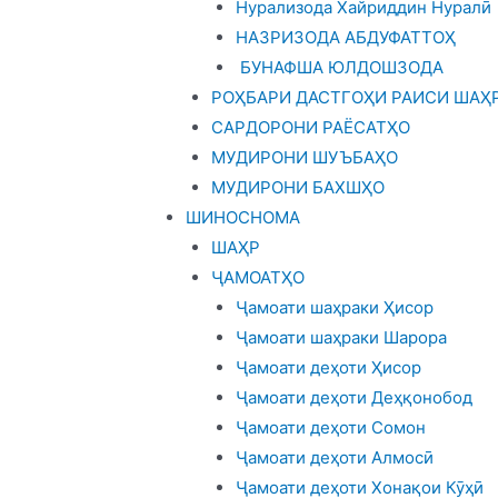
Нурализода Хайриддин Нуралӣ
НАЗРИЗОДА АБДУФАТТОҲ
БУНАФША ЮЛДОШЗОДА
РОҲБАРИ ДАСТГОҲИ РАИСИ ШАҲ
САРДОРОНИ РАЁСАТҲО
МУДИРОНИ ШУЪБАҲО
МУДИРОНИ БАХШҲО
ШИНОСНОМА
ШАҲР
ҶАМОАТҲО
Ҷамоати шаҳраки Ҳисор
Ҷамоати шаҳраки Шарора
Ҷамоати деҳоти Ҳисор
Ҷамоати деҳоти Деҳқонобод
Ҷамоати деҳоти Сомон
Ҷамоати деҳоти Алмосӣ
Ҷамоати деҳоти Хонақои Кӯҳӣ