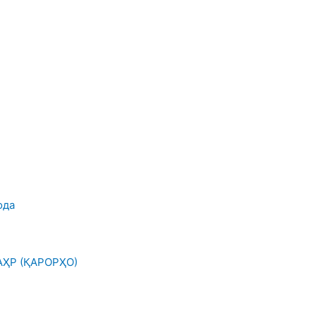
ода
ҲР (ҚАРОРҲО)