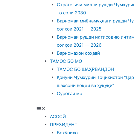
Стратегияи милли рушди Ҷумҳурии
то соли 2030
Барномаи миёнамуҳлати рушди Ҷу
солхои 2021 — 2025
Барномаи рушди иқтисодию иҷтим
солҳои 2021 — 2026
Барномаҳои соҳавӣ
ТАМОС БО МО
ТАМОС БО ШАҲРВАНДОН
Қонуни Ҷумҳурии Тоҷикистон “Дар
шахсони воқеӣ ва ҳуқуқӣ”
Суроғаи мо
АСОСӢ
ПРЕЗИДЕНТ
Вохӯриҳо