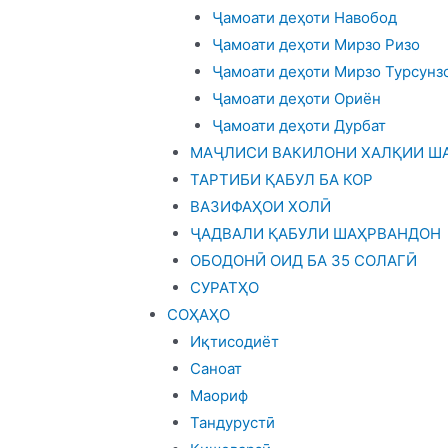
Ҷамоати деҳоти Навобод
Ҷамоати деҳоти Мирзо Ризо
Ҷамоати деҳоти Мирзо Турсунз
Ҷамоати деҳоти Ориён
Ҷамоати деҳоти Дурбат
МАҶЛИСИ ВАКИЛОНИ ХАЛҚИИ ША
ТАРТИБИ ҚАБУЛ БА КОР
ВАЗИФАҲОИ ХОЛӢ
ҶАДВАЛИ ҚАБУЛИ ШАҲРВАНДОН
ОБОДОНӢ ОИД БА 35 СОЛАГӢ
СУРАТҲО
СОҲАҲО
Иқтисодиёт
Саноат
Маориф
Тандурустӣ