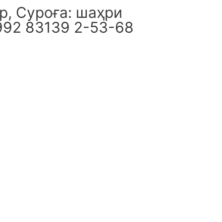
, Суроға: шаҳри
992 83139 2-53-68