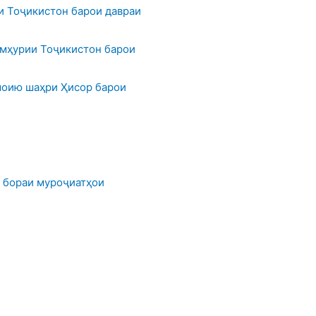
 Тоҷикистон барои давраи
мҳурии Тоҷикистон барои
оию шаҳри Ҳисор барои
 бораи муроҷиатҳои