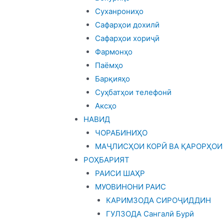
Суханрониҳо
Сафарҳои дохилӣ
Сафарҳои хориҷӣ
Фармонҳо
Паёмҳо
Барқияҳо
Суҳбатҳои телефонӣ
Аксҳо
НАВИД
ЧОРАБИНИҲО
МАҶЛИСҲОИ КОРӢ ВА ҚАРОРҲОИ
РОҲБАРИЯТ
РАИСИ ШАҲР
МУОВИНОНИ РАИС
КАРИМЗОДА СИРОҶИДДИН
ГУЛЗОДА Сангалӣ Бурӣ