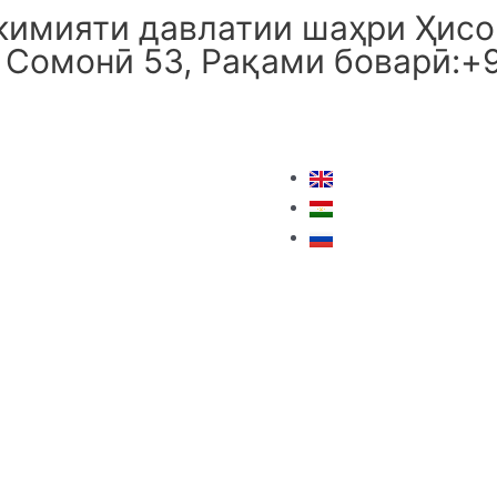
имияти давлатии шаҳри Ҳисор
 Сомонӣ 53, Рақами боварӣ:+