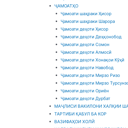
ҶАМОАТҲО
Ҷамоати шаҳраки Ҳисор
Ҷамоати шаҳраки Шарора
Ҷамоати деҳоти Ҳисор
Ҷамоати деҳоти Деҳқонобод
Ҷамоати деҳоти Сомон
Ҷамоати деҳоти Алмосӣ
Ҷамоати деҳоти Хонақои Кӯҳӣ
Ҷамоати деҳоти Навобод
Ҷамоати деҳоти Мирзо Ризо
Ҷамоати деҳоти Мирзо Турсунз
Ҷамоати деҳоти Ориён
Ҷамоати деҳоти Дурбат
МАҶЛИСИ ВАКИЛОНИ ХАЛҚИИ ША
ТАРТИБИ ҚАБУЛ БА КОР
ВАЗИФАҲОИ ХОЛӢ