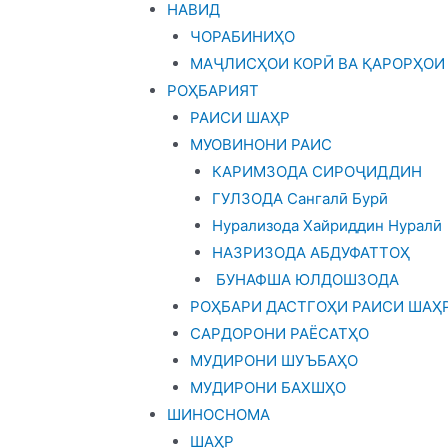
НАВИД
ЧОРАБИНИҲО
МАҶЛИСҲОИ КОРӢ ВА ҚАРОРҲОИ
РОҲБАРИЯТ
РАИСИ ШАҲР
МУОВИНОНИ РАИС
КАРИМЗОДА СИРОҶИДДИН
ГУЛЗОДА Сангалӣ Бурӣ
Нурализода Хайриддин Нуралӣ
НАЗРИЗОДА АБДУФАТТОҲ
БУНАФША ЮЛДОШЗОДА
РОҲБАРИ ДАСТГОҲИ РАИСИ ШАҲ
САРДОРОНИ РАЁСАТҲО
МУДИРОНИ ШУЪБАҲО
МУДИРОНИ БАХШҲО
ШИНОСНОМА
ШАҲР