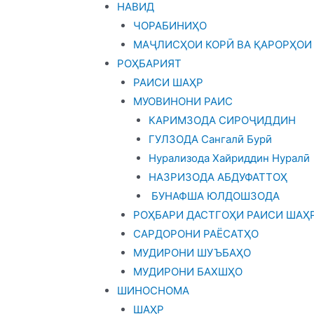
НАВИД
ЧОРАБИНИҲО
МАҶЛИСҲОИ КОРӢ ВА ҚАРОРҲОИ
РОҲБАРИЯТ
РАИСИ ШАҲР
МУОВИНОНИ РАИС
КАРИМЗОДА СИРОҶИДДИН
ГУЛЗОДА Сангалӣ Бурӣ
Нурализода Хайриддин Нуралӣ
НАЗРИЗОДА АБДУФАТТОҲ
БУНАФША ЮЛДОШЗОДА
РОҲБАРИ ДАСТГОҲИ РАИСИ ШАҲ
САРДОРОНИ РАЁСАТҲО
МУДИРОНИ ШУЪБАҲО
МУДИРОНИ БАХШҲО
ШИНОСНОМА
ШАҲР