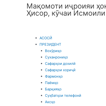
Мақомоти иҷроияи ҳок
Ҳисор, кӯчаи Исмоили
АСОСӢ
ПРЕЗИДЕНТ
Вохӯриҳо
Суханрониҳо
Сафарҳои дохилӣ
Сафарҳои хориҷӣ
Фармонҳо
Паёмҳо
Барқияҳо
Суҳбатҳои телефонӣ
Аксҳо