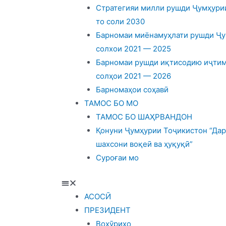
Стратегияи милли рушди Ҷумҳурии
то соли 2030
Барномаи миёнамуҳлати рушди Ҷу
солхои 2021 — 2025
Барномаи рушди иқтисодию иҷтим
солҳои 2021 — 2026
Барномаҳои соҳавӣ
ТАМОС БО МО
ТАМОС БО ШАҲРВАНДОН
Қонуни Ҷумҳурии Тоҷикистон “Дар
шахсони воқеӣ ва ҳуқуқӣ”
Суроғаи мо
АСОСӢ
ПРЕЗИДЕНТ
Вохӯриҳо