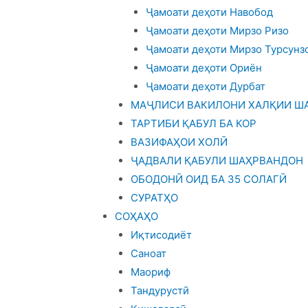
Ҷамоати деҳоти Навобод
Ҷамоати деҳоти Мирзо Ризо
Ҷамоати деҳоти Мирзо Турсунз
Ҷамоати деҳоти Ориён
Ҷамоати деҳоти Дурбат
МАҶЛИСИ ВАКИЛОНИ ХАЛҚИИ ША
ТАРТИБИ ҚАБУЛ БА КОР
ВАЗИФАҲОИ ХОЛӢ
ҶАДВАЛИ ҚАБУЛИ ШАҲРВАНДОН
ОБОДОНӢ ОИД БА 35 СОЛАГӢ
СУРАТҲО
СОҲАҲО
Иқтисодиёт
Саноат
Маориф
Тандурустӣ