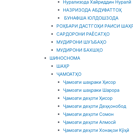
Нурализода Хайриддин Нуралӣ
НАЗРИЗОДА АБДУФАТТОҲ
БУНАФША ЮЛДОШЗОДА
РОҲБАРИ ДАСТГОҲИ РАИСИ ШАҲ
САРДОРОНИ РАЁСАТҲО
МУДИРОНИ ШУЪБАҲО
МУДИРОНИ БАХШҲО
ШИНОСНОМА
ШАҲР
ҶАМОАТҲО
Ҷамоати шаҳраки Ҳисор
Ҷамоати шаҳраки Шарора
Ҷамоати деҳоти Ҳисор
Ҷамоати деҳоти Деҳқонобод
Ҷамоати деҳоти Сомон
Ҷамоати деҳоти Алмосӣ
Ҷамоати деҳоти Хонақои Кӯҳӣ