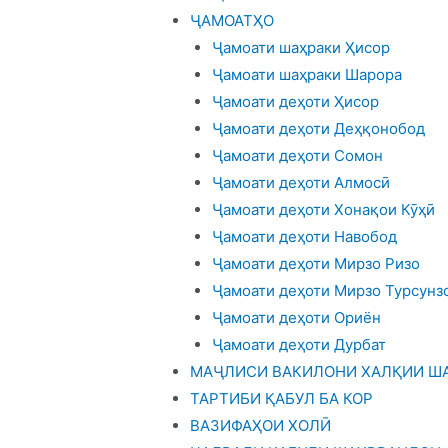
ҶАМОАТҲО
Ҷамоати шаҳраки Ҳисор
Ҷамоати шаҳраки Шарора
Ҷамоати деҳоти Ҳисор
Ҷамоати деҳоти Деҳқонобод
Ҷамоати деҳоти Сомон
Ҷамоати деҳоти Алмосӣ
Ҷамоати деҳоти Хонақои Кӯҳӣ
Ҷамоати деҳоти Навобод
Ҷамоати деҳоти Мирзо Ризо
Ҷамоати деҳоти Мирзо Турсунз
Ҷамоати деҳоти Ориён
Ҷамоати деҳоти Дурбат
МАҶЛИСИ ВАКИЛОНИ ХАЛҚИИ ША
ТАРТИБИ ҚАБУЛ БА КОР
ВАЗИФАҲОИ ХОЛӢ