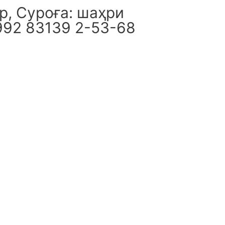
, Суроға: шаҳри
992 83139 2-53-68