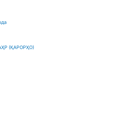
ода
ҲР (ҚАРОРҲО)