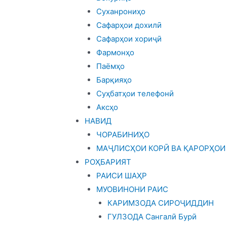
Суханрониҳо
Сафарҳои дохилӣ
Сафарҳои хориҷӣ
Фармонҳо
Паёмҳо
Барқияҳо
Суҳбатҳои телефонӣ
Аксҳо
НАВИД
ЧОРАБИНИҲО
МАҶЛИСҲОИ КОРӢ ВА ҚАРОРҲОИ
РОҲБАРИЯТ
РАИСИ ШАҲР
МУОВИНОНИ РАИС
КАРИМЗОДА СИРОҶИДДИН
ГУЛЗОДА Сангалӣ Бурӣ