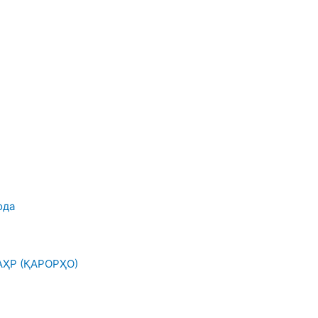
ода
ҲР (ҚАРОРҲО)