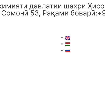
имияти давлатии шаҳри Ҳисор
 Сомонӣ 53, Рақами боварӣ:+