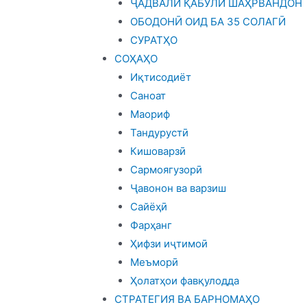
ҶАДВАЛИ ҚАБУЛИ ШАҲРВАНДОН
ОБОДОНӢ ОИД БА 35 СОЛАГӢ
СУРАТҲО
СОҲАҲО
Иқтисодиёт
Саноат
Маориф
Тандурустӣ
Кишоварзӣ
Сармоягузорӣ
Ҷавонон ва варзиш
Сайёҳӣ
Фарҳанг
Ҳифзи иҷтимоӣ
Меъморӣ
Ҳолатҳои фавқулодда
СТРАТЕГИЯ ВА БАРНОМАҲО