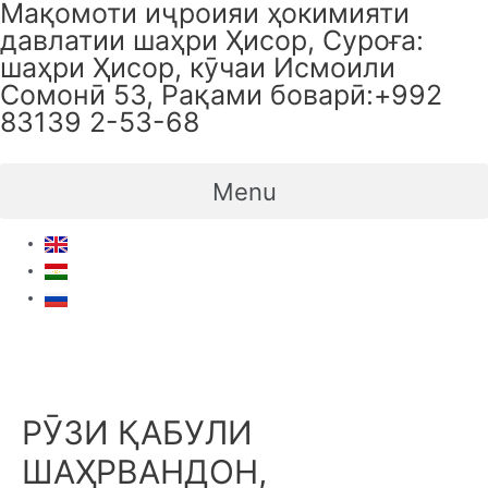
Мақомоти иҷроияи ҳокимияти
Skip
давлатии шаҳри Ҳисор, Суроға:
to
шаҳри Ҳисор, кӯчаи Исмоили
content
Сомонӣ 53, Рақами боварӣ:+992
83139 2-53-68
Menu
РӮЗИ ҚАБУЛИ
ШАҲРВАНДОН,