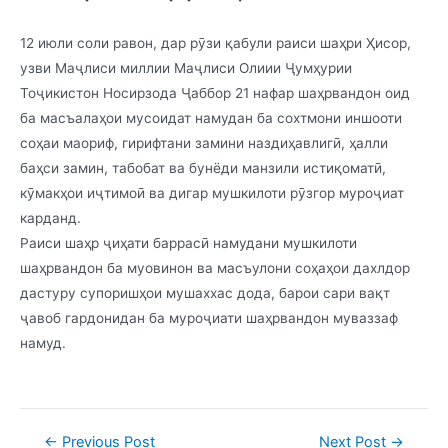
12 июли соли равон, дар рӯзи қабули раиси шаҳри Ҳисор,
узви Маҷлиси миллии Маҷлиси Олиии Ҷумҳурии
Тоҷикистон Носирзода Ҷаббор 21 нафар шаҳрвандон оид
ба масъалаҳои мусоидат намудан ба сохтмони иншооти
соҳаи маориф, гирифтани замини наздиҳавлигӣ, ҳалли
баҳси замин, табобат ва бунёди манзили истиқоматӣ,
кӯмакҳои иҷтимоӣ ва дигар мушкилоти рӯзгор муроҷиат
карданд.
Раиси шаҳр ҷиҳати баррасӣ намудани мушкилоти
шаҳрвандон ба муовинон ва масъулони соҳаҳои дахлдор
дастуру супоришҳои мушаххас дода, барои сари вақт
ҷавоб гардонидан ба муроҷиати шаҳрвандон муваззаф
намуд.
Post
←
Previous Post
Next Post
→