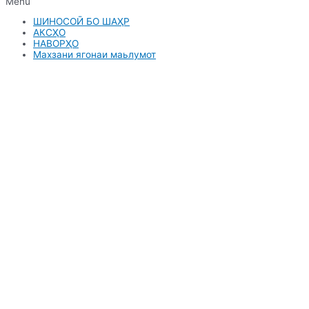
Menu
ШИНОСОӢ БО ШАҲР
АКСҲО
НАВОРҲО
Махзани ягонаи маьлумот