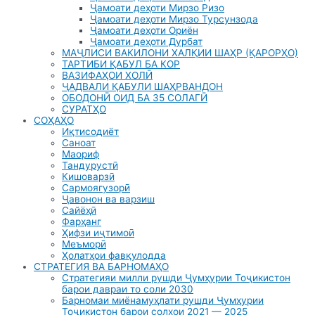
Ҷамоати деҳоти Мирзо Ризо
Ҷамоати деҳоти Мирзо Турсунзода
Ҷамоати деҳоти Ориён
Ҷамоати деҳоти Дурбат
МАҶЛИСИ ВАКИЛОНИ ХАЛҚИИ ШАҲР (ҚАРОРҲО)
ТАРТИБИ ҚАБУЛ БА КОР
ВАЗИФАҲОИ ХОЛӢ
ҶАДВАЛИ ҚАБУЛИ ШАҲРВАНДОН
ОБОДОНӢ ОИД БА 35 СОЛАГӢ
СУРАТҲО
СОҲАҲО
Иқтисодиёт
Саноат
Маориф
Тандурустӣ
Кишоварзӣ
Сармоягузорӣ
Ҷавонон ва варзиш
Сайёҳӣ
Фарҳанг
Ҳифзи иҷтимоӣ
Меъморӣ
Ҳолатҳои фавқулодда
СТРАТЕГИЯ ВА БАРНОМАҲО
Стратегияи милли рушди Ҷумҳурии Тоҷикистон
барои давраи то соли 2030
Барномаи миёнамуҳлати рушди Ҷумҳурии
Тоҷикистон барои солхои 2021 — 2025