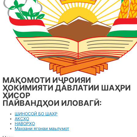
МАҚОМОТИ ИҶРОИЯИ
ҲОКИМИЯТИ ДАВЛАТИИ ШАҲРИ
ҲИСОР
ПАЙВАНДҲОИ ИЛОВАГӢ:
ШИНОСОӢ БО ШАҲР
АКСҲО
НАВОРҲО
Махзани ягонаи маьлумот