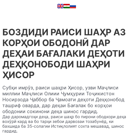
БОЗДИДИ РАИСИ ШАҲР АЗ
КОРҲОИ ОБОДОНӢ ДАР
ДЕҲАИ БАҒАЛАКИ ДЕҲОТИ
ДЕҲҚОНОБОДИ ШАҲРИ
ҲИСОР
Субҳи имрӯз, раиси шаҳри Ҳисор, узви Маҷлиси
миллии Маҷлиси Олиии Ҷумҳурии Тоҷикистон
Носирзода Ҷаббор ба Ҷамоати деҳоти Деҳқонобод
ташриф оварда, дар деҳаи Бағалак бо корҳои
ободонии сокинони деҳа шинос гардид.
Дар даромадгоҳи деҳа, раиси шаҳр бо пирони ободкори деҳа
вохӯрӣ кард ва бо тарҳи зебои дарвозаи тозабунёд, ки
бахшида ба 35-солагии Истиқлолият сохта мешавад, шинос
гардид.