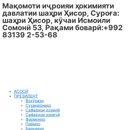
Мақомоти иҷроияи ҳокимияти
Skip
to
давлатии шаҳри Ҳисор, Суроға:
content
шаҳри Ҳисор, кӯчаи Исмоили
Сомонӣ 53, Рақами боварӣ:+992
83139 2-53-68
АСОСӢ
ПРЕЗИДЕНТ
Вохӯриҳо
Суханрониҳо
Сафарҳои дохилӣ
Сафарҳои хориҷӣ
Фармонҳо
Паёмҳо
Барқияҳо