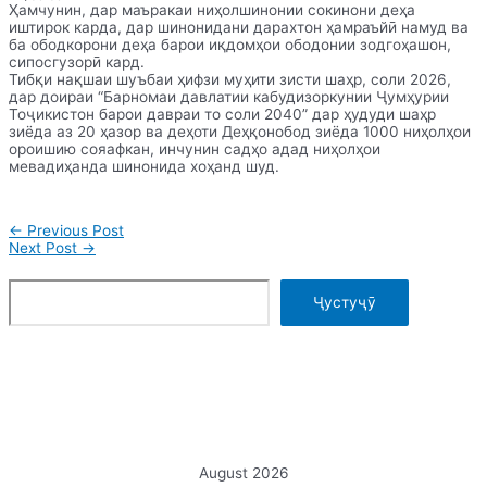
Ҳамчунин, дар маъракаи ниҳолшинонии сокинони деҳа
иштирок карда, дар шинонидани дарахтон ҳамраъйӣ намуд ва
ба ободкорони деҳа барои иқдомҳои ободонии зодгоҳашон,
сипосгузорӣ кард.
Тибқи нақшаи шуъбаи ҳифзи муҳити зисти шаҳр, соли 2026,
дар доираи “Барномаи давлатии кабудизоркунии Ҷумҳурии
Тоҷикистон барои давраи то соли 2040” дар ҳудуди шаҳр
зиёда аз 20 ҳазор ва деҳоти Деҳқонобод зиёда 1000 ниҳолҳои
ороишию сояафкан, инчунин садҳо адад ниҳолҳои
мевадиҳанда шинонида хоҳанд шуд.
Post
←
Previous Post
navigation
Next Post
→
Search
Ҷустуҷӯ
August 2026