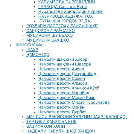
КАРИМЗОДА СИРОҶИДДИН
ГУЛЗОДА Сангалӣ Бурӣ
Нурализода Хайриддин Нуралӣ
НАЗРИЗОДА АБДУФАТТОҲ
БУНАФША ЮЛДОШЗОДА
РОҲБАРИ ДАСТГОҲИ РАИСИ ШАҲР
САРДОРОНИ РАЁСАТҲО
МУДИРОНИ ШУЪБАҲО
МУДИРОНИ БАХШҲО
ШИНОСНОМА
ШАҲР
ҶАМОАТҲО
Ҷамоати шаҳраки Ҳисор
Ҷамоати шаҳраки Шарора
Ҷамоати деҳоти Ҳисор
Ҷамоати деҳоти Деҳқонобод
Ҷамоати деҳоти Сомон
Ҷамоати деҳоти Алмосӣ
Ҷамоати деҳоти Хонақои Кӯҳӣ
Ҷамоати деҳоти Навобод
Ҷамоати деҳоти Мирзо Ризо
Ҷамоати деҳоти Мирзо Турсунзода
Ҷамоати деҳоти Ориён
Ҷамоати деҳоти Дурбат
МАҶЛИСИ ВАКИЛОНИ ХАЛҚИИ ШАҲР (ҚАРОРҲО)
ТАРТИБИ ҚАБУЛ БА КОР
ВАЗИФАҲОИ ХОЛӢ
ҶАДВАЛИ ҚАБУЛИ ШАҲРВАНДОН