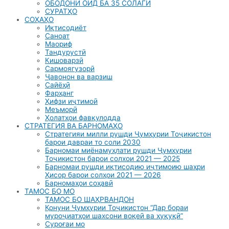
ОБОДОНӢ ОИД БА 35 СОЛАГӢ
СУРАТҲО
СОҲАҲО
Иқтисодиёт
Саноат
Маориф
Тандурустӣ
Кишоварзӣ
Сармоягузорӣ
Ҷавонон ва варзиш
Сайёҳӣ
Фарҳанг
Ҳифзи иҷтимоӣ
Меъморӣ
Ҳолатҳои фавқулодда
СТРАТЕГИЯ ВА БАРНОМАҲО
Стратегияи милли рушди Ҷумҳурии Тоҷикистон
барои давраи то соли 2030
Барномаи миёнамуҳлати рушди Ҷумҳурии
Тоҷикистон барои солхои 2021 — 2025
Барномаи рушди иқтисодию иҷтимоию шаҳри
Ҳисор барои солҳои 2021 — 2026
Барномаҳои соҳавӣ
ТАМОС БО МО
ТАМОС БО ШАҲРВАНДОН
Қонуни Ҷумҳурии Тоҷикистон “Дар бораи
муроҷиатҳои шахсони воқеӣ ва ҳуқуқӣ”
Суроғаи мо