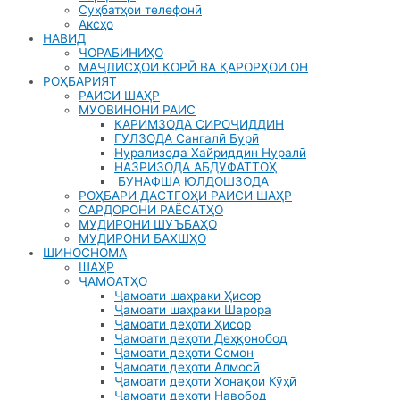
Суҳбатҳои телефонӣ
Аксҳо
НАВИД
ЧОРАБИНИҲО
МАҶЛИСҲОИ КОРӢ ВА ҚАРОРҲОИ ОН
РОҲБАРИЯТ
РАИСИ ШАҲР
МУОВИНОНИ РАИС
КАРИМЗОДА СИРОҶИДДИН
ГУЛЗОДА Сангалӣ Бурӣ
Нурализода Хайриддин Нуралӣ
НАЗРИЗОДА АБДУФАТТОҲ
БУНАФША ЮЛДОШЗОДА
РОҲБАРИ ДАСТГОҲИ РАИСИ ШАҲР
САРДОРОНИ РАЁСАТҲО
МУДИРОНИ ШУЪБАҲО
МУДИРОНИ БАХШҲО
ШИНОСНОМА
ШАҲР
ҶАМОАТҲО
Ҷамоати шаҳраки Ҳисор
Ҷамоати шаҳраки Шарора
Ҷамоати деҳоти Ҳисор
Ҷамоати деҳоти Деҳқонобод
Ҷамоати деҳоти Сомон
Ҷамоати деҳоти Алмосӣ
Ҷамоати деҳоти Хонақои Кӯҳӣ
Ҷамоати деҳоти Навобод