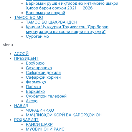
Барномаи рушди иқтисодию иҷтимоию шаҳри
Ҳисор барои солҳои 2021 — 2026
Барномаҳои соҳавӣ
ТАМОС БО МО
ТАМОС БО ШАҲРВАНДОН
Қонуни Ҷумҳурии Тоҷикистон “Дар бораи
муроҷиатҳои шахсони воқеӣ ва ҳуқуқӣ”
Суроғаи мо
Menu
АСОСӢ
ПРЕЗИДЕНТ
Вохӯриҳо
Суханрониҳо
Сафарҳои дохилӣ
Сафарҳои хориҷӣ
Фармонҳо
Паёмҳо
Барқияҳо
Суҳбатҳои телефонӣ
Аксҳо
НАВИД
ЧОРАБИНИҲО
МАҶЛИСҲОИ КОРӢ ВА ҚАРОРҲОИ ОН
РОҲБАРИЯТ
РАИСИ ШАҲР
МУОВИНОНИ РАИС