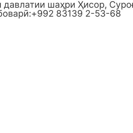
давлатии шаҳри Ҳисор, Суроғ
боварӣ:+992 83139 2-53-68