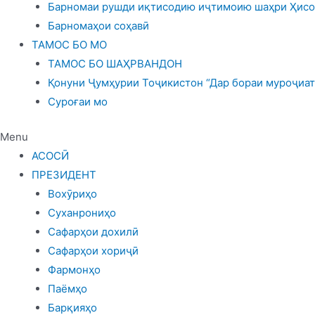
Барномаи рушди иқтисодию иҷтимоию шаҳри Ҳисор
Барномаҳои соҳавӣ
ТАМОС БО МО
ТАМОС БО ШАҲРВАНДОН
Қонуни Ҷумҳурии Тоҷикистон “Дар бораи муроҷиат
Суроғаи мо
Menu
АСОСӢ
ПРЕЗИДЕНТ
Вохӯриҳо
Суханрониҳо
Сафарҳои дохилӣ
Сафарҳои хориҷӣ
Фармонҳо
Паёмҳо
Барқияҳо