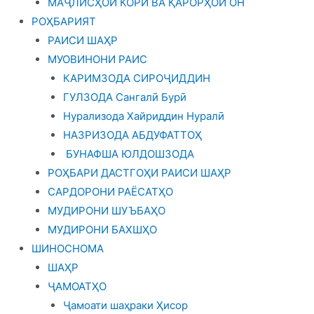
МАҶЛИСҲОИ КОРӢ ВА ҚАРОРҲОИ ОН
РОҲБАРИЯТ
РАИСИ ШАҲР
МУОВИНОНИ РАИС
КАРИМЗОДА СИРОҶИДДИН
ГУЛЗОДА Сангалӣ Бурӣ
Нурализода Хайриддин Нуралӣ
НАЗРИЗОДА АБДУФАТТОҲ
БУНАФША ЮЛДОШЗОДА
РОҲБАРИ ДАСТГОҲИ РАИСИ ШАҲР
САРДОРОНИ РАЁСАТҲО
МУДИРОНИ ШУЪБАҲО
МУДИРОНИ БАХШҲО
ШИНОСНОМА
ШАҲР
ҶАМОАТҲО
Ҷамоати шаҳраки Ҳисор