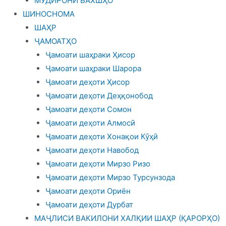
МУДИРОНИ БАХШҲО
ШИНОСНОМА
ШАҲР
ҶАМОАТҲО
Ҷамоати шаҳраки Ҳисор
Ҷамоати шаҳраки Шарора
Ҷамоати деҳоти Ҳисор
Ҷамоати деҳоти Деҳқонобод
Ҷамоати деҳоти Сомон
Ҷамоати деҳоти Алмосӣ
Ҷамоати деҳоти Хонақои Кӯҳӣ
Ҷамоати деҳоти Навобод
Ҷамоати деҳоти Мирзо Ризо
Ҷамоати деҳоти Мирзо Турсунзода
Ҷамоати деҳоти Ориён
Ҷамоати деҳоти Дурбат
МАҶЛИСИ ВАКИЛОНИ ХАЛҚИИ ШАҲР (ҚАРОРҲО)