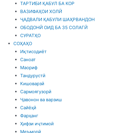
ТАРТИБИ ҚАБУЛ БА КОР
ВАЗИФАҲОИ ХОЛӢ
ҶАДВАЛИ ҚАБУЛИ ШАҲРВАНДОН
ОБОДОНӢ ОИД БА 35 СОЛАГӢ
СУРАТҲО
СОҲАҲО
Иқтисодиёт
Саноат
Маориф
Тандурустӣ
Кишоварзӣ
Сармоягузорӣ
Ҷавонон ва варзиш
Сайёҳӣ
Фарҳанг
Ҳифзи иҷтимоӣ
Меъморӣ