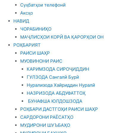
Суҳбатҳои телефонӣ
Аксҳо
НАВИД
ЧОРАБИНИҲО
МАҶЛИСҲОИ КОРӢ ВА ҚАРОРҲОИ ОН
РОҲБАРИЯТ
РАИСИ ШАҲР
МУОВИНОНИ РАИС
КАРИМЗОДА СИРОҶИДДИН
ГУЛЗОДА Сангалӣ Бурӣ
Нурализода Хайриддин Нуралӣ
НАЗРИЗОДА АБДУФАТТОҲ
БУНАФША ЮЛДОШЗОДА
РОҲБАРИ ДАСТГОҲИ РАИСИ ШАҲР
САРДОРОНИ РАЁСАТҲО
МУДИРОНИ ШУЪБАҲО