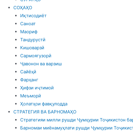
СОҲАҲО
Иқтисодиёт
Саноат
Маориф
Тандурустӣ
Кишоварзӣ
Сармоягузорӣ
Ҷавонон ва варзиш
Сайёҳӣ
Фарҳанг
Ҳифзи иҷтимоӣ
Меъморӣ
Ҳолатҳои фавқулодда
СТРАТЕГИЯ ВА БАРНОМАҲО
Стратегияи милли рушди Ҷумҳурии Тоҷикистон бар
Барномаи миёнамуҳлати рушди Ҷумҳурии Тоҷикист