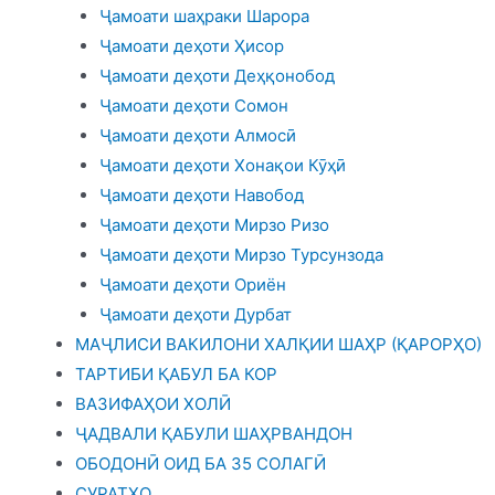
Ҷамоати шаҳраки Шарора
Ҷамоати деҳоти Ҳисор
Ҷамоати деҳоти Деҳқонобод
Ҷамоати деҳоти Сомон
Ҷамоати деҳоти Алмосӣ
Ҷамоати деҳоти Хонақои Кӯҳӣ
Ҷамоати деҳоти Навобод
Ҷамоати деҳоти Мирзо Ризо
Ҷамоати деҳоти Мирзо Турсунзода
Ҷамоати деҳоти Ориён
Ҷамоати деҳоти Дурбат
МАҶЛИСИ ВАКИЛОНИ ХАЛҚИИ ШАҲР (ҚАРОРҲО)
ТАРТИБИ ҚАБУЛ БА КОР
ВАЗИФАҲОИ ХОЛӢ
ҶАДВАЛИ ҚАБУЛИ ШАҲРВАНДОН
ОБОДОНӢ ОИД БА 35 СОЛАГӢ
СУРАТҲО