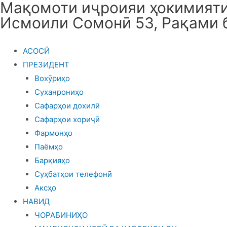
Мақомоти иҷроияи ҳокимияти 
Skip
Исмоили Сомонӣ 53, Рақами 
to
content
АСОСӢ
ПРЕЗИДЕНТ
Вохӯриҳо
Суханрониҳо
Сафарҳои дохилӣ
Сафарҳои хориҷӣ
Фармонҳо
Паёмҳо
Барқияҳо
Суҳбатҳои телефонӣ
Аксҳо
НАВИД
ЧОРАБИНИҲО