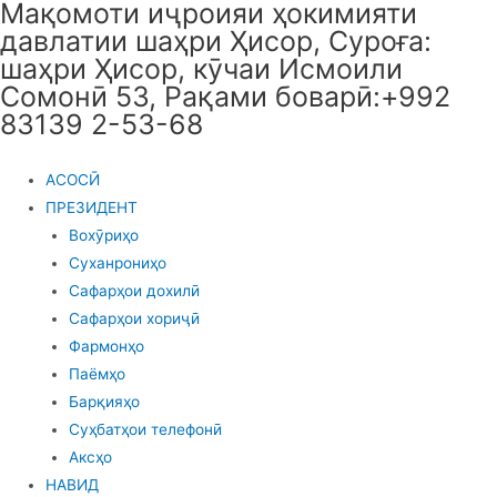
Мақомоти иҷроияи ҳокимияти
Skip
давлатии шаҳри Ҳисор, Суроға:
to
шаҳри Ҳисор, кӯчаи Исмоили
content
Сомонӣ 53, Рақами боварӣ:+992
83139 2-53-68
АСОСӢ
ПРЕЗИДЕНТ
Вохӯриҳо
Суханрониҳо
Сафарҳои дохилӣ
Сафарҳои хориҷӣ
Фармонҳо
Паёмҳо
Барқияҳо
Суҳбатҳои телефонӣ
Аксҳо
НАВИД