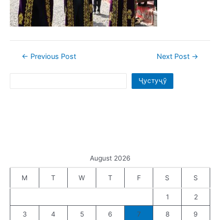
Post
←
Previous Post
Next Post
→
navigation
Search
Ҷустуҷӯ
August 2026
M
T
W
T
F
S
S
1
2
3
4
5
6
7
8
9