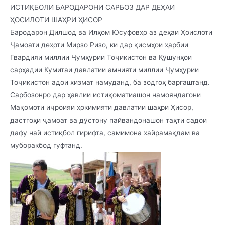
ИСТИҚБОЛИ БАРОДАРОНИ САРБОЗ ДАР ДЕҲАИ
ҲОСИЛОТИ ШАҲРИ ҲИСОР
Бародарон Дилшод ва Илҳом Юсуфовҳо аз деҳаи Ҳоислоти
Ҷамоати деҳоти Мирзо Ризо, ки дар қисмҳои ҳарбии
Гвардияи миллии Ҷумҳурии Тоҷикистон ва Қӯшунҳои
сарҳадии Кумитаи давлатии амнияти миллии Ҷумҳурии
Тоҷикистон адои хизмат намуданд, ба зодгоҳ баргаштанд.
Сарбозонро дар ҳавлии истиқоматиашон намояндагони
Мақомоти иҷроияи ҳокимияти давлатии шаҳри Ҳисор,
дастгоҳи ҷамоат ва дӯстону пайвандонашон таҳти садои
дафу най истиқбол гирифта, самимона хайрамақдам ва
муборакбод гуфтанд.