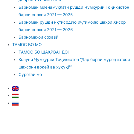
Барномаи миёнамуҳлати рушди Ҷумҳурии Тоҷикистон
барои солхои 2021 — 2025
Барномаи рушди иқтисодию иҷтимоию шаҳри Ҳисор
барои солҳои 2021 — 2026
Барномаҳои соҳавӣ
ТАМОС БО МО
ТАМОС БО ШАҲРВАНДОН
Қонуни Ҷумҳурии Тоҷикистон “Дар бораи муроҷиатҳои
шахсони воқеӣ ва ҳуқуқӣ”
Суроғаи мо