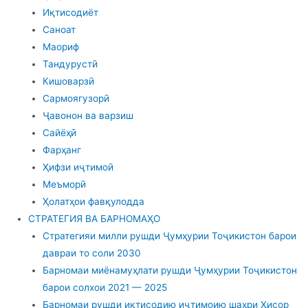
Иқтисодиёт
Саноат
Маориф
Тандурустӣ
Кишоварзӣ
Сармоягузорӣ
Ҷавонон ва варзиш
Сайёҳӣ
Фарҳанг
Ҳифзи иҷтимоӣ
Меъморӣ
Ҳолатҳои фавқулодда
СТРАТЕГИЯ ВА БАРНОМАҲО
Стратегияи милли рушди Ҷумҳурии Тоҷикистон барои
давраи то соли 2030
Барномаи миёнамуҳлати рушди Ҷумҳурии Тоҷикистон
барои солхои 2021 — 2025
Барномаи рушди иқтисодию иҷтимоию шаҳри Ҳисор