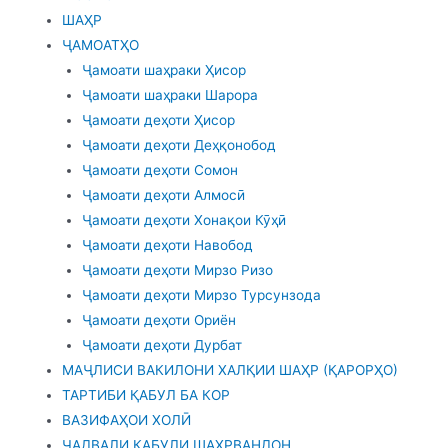
ШАҲР
ҶАМОАТҲО
Ҷамоати шаҳраки Ҳисор
Ҷамоати шаҳраки Шарора
Ҷамоати деҳоти Ҳисор
Ҷамоати деҳоти Деҳқонобод
Ҷамоати деҳоти Сомон
Ҷамоати деҳоти Алмосӣ
Ҷамоати деҳоти Хонақои Кӯҳӣ
Ҷамоати деҳоти Навобод
Ҷамоати деҳоти Мирзо Ризо
Ҷамоати деҳоти Мирзо Турсунзода
Ҷамоати деҳоти Ориён
Ҷамоати деҳоти Дурбат
МАҶЛИСИ ВАКИЛОНИ ХАЛҚИИ ШАҲР (ҚАРОРҲО)
ТАРТИБИ ҚАБУЛ БА КОР
ВАЗИФАҲОИ ХОЛӢ
ҶАДВАЛИ ҚАБУЛИ ШАҲРВАНДОН