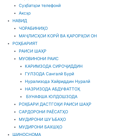
Суҳбатҳои телефонӣ
Аксҳо
НАВИД
ЧОРАБИНИҲО
МАҶЛИСҲОИ КОРӢ ВА ҚАРОРҲОИ ОН
РОҲБАРИЯТ
РАИСИ ШАҲР
МУОВИНОНИ РАИС
КАРИМЗОДА СИРОҶИДДИН
ГУЛЗОДА Сангалӣ Бурӣ
Нурализода Хайриддин Нуралӣ
НАЗРИЗОДА АБДУФАТТОҲ
БУНАФША ЮЛДОШЗОДА
РОҲБАРИ ДАСТГОҲИ РАИСИ ШАҲР
САРДОРОНИ РАЁСАТҲО
МУДИРОНИ ШУЪБАҲО
МУДИРОНИ БАХШҲО
ШИНОСНОМА