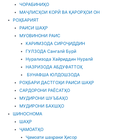
ЧОРАБИНИҲО
МАҶЛИСҲОИ КОРӢ ВА ҚАРОРҲОИ ОН
РОҲБАРИЯТ
РАИСИ ШАҲР
МУОВИНОНИ РАИС
КАРИМЗОДА СИРОҶИДДИН
ГУЛЗОДА Сангалӣ Бурӣ
Нурализода Хайриддин Нуралӣ
НАЗРИЗОДА АБДУФАТТОҲ
БУНАФША ЮЛДОШЗОДА
РОҲБАРИ ДАСТГОҲИ РАИСИ ШАҲР
САРДОРОНИ РАЁСАТҲО
МУДИРОНИ ШУЪБАҲО
МУДИРОНИ БАХШҲО
ШИНОСНОМА
ШАҲР
ҶАМОАТҲО
Ҷамоати шаҳраки Ҳисор