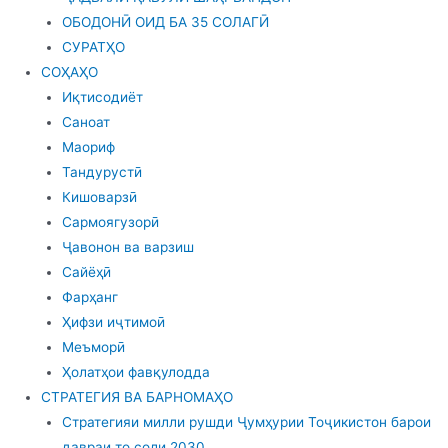
ОБОДОНӢ ОИД БА 35 СОЛАГӢ
СУРАТҲО
СОҲАҲО
Иқтисодиёт
Саноат
Маориф
Тандурустӣ
Кишоварзӣ
Сармоягузорӣ
Ҷавонон ва варзиш
Сайёҳӣ
Фарҳанг
Ҳифзи иҷтимоӣ
Меъморӣ
Ҳолатҳои фавқулодда
СТРАТЕГИЯ ВА БАРНОМАҲО
Стратегияи милли рушди Ҷумҳурии Тоҷикистон барои
давраи то соли 2030