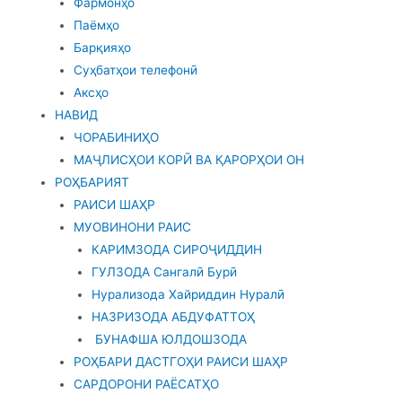
Фармонҳо
Паёмҳо
Барқияҳо
Суҳбатҳои телефонӣ
Аксҳо
НАВИД
ЧОРАБИНИҲО
МАҶЛИСҲОИ КОРӢ ВА ҚАРОРҲОИ ОН
РОҲБАРИЯТ
РАИСИ ШАҲР
МУОВИНОНИ РАИС
КАРИМЗОДА СИРОҶИДДИН
ГУЛЗОДА Сангалӣ Бурӣ
Нурализода Хайриддин Нуралӣ
НАЗРИЗОДА АБДУФАТТОҲ
БУНАФША ЮЛДОШЗОДА
РОҲБАРИ ДАСТГОҲИ РАИСИ ШАҲР
САРДОРОНИ РАЁСАТҲО