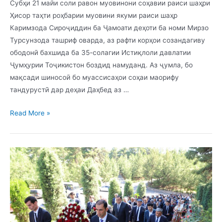
Субҳи 21 майи соли равон муовинони соҳавии раиси шаҳри
Ҳисор таҳти роҳбарии муовини якуми раиси шаҳр
Каримзода Сироҷиддин ба Ҷамоати деҳоти ба номи Мирзо
Турсунзода ташриф оварда, аз рафти корҳои созандагиву
ободонӣ бахшида ба 35-солагии Истиқлоли давлатии
Ҷумҳурии Тоҷикистон боздид намуданд. Аз ҷумла, бо
мақсади шиносоӣ бо муассисаҳои соҳаи маорифу
тандурустӣ дар деҳаи Даҳбед аз …
Read More »