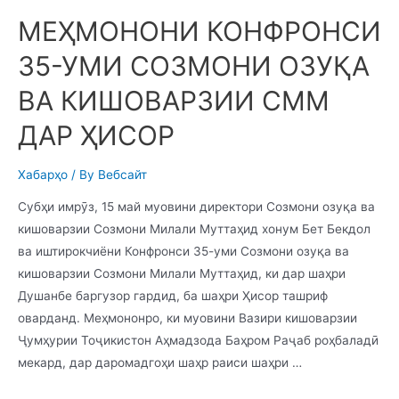
МЕҲМОНОНИ КОНФРОНСИ
35-УМИ СОЗМОНИ ОЗУҚА
ВА КИШОВАРЗИИ СММ
ДАР ҲИСОР
Хабарҳо
/ By
Вебсайт
Субҳи имрӯз, 15 май муовини директори Созмони озуқа ва
кишоварзии Созмони Милали Муттаҳид хонум Бет Бекдол
ва иштирокчиёни Конфронси 35-уми Созмони озуқа ва
кишоварзии Созмони Милали Муттаҳид, ки дар шаҳри
Душанбе баргузор гардид, ба шаҳри Ҳисор ташриф
оварданд. Меҳмононро, ки муовини Вазири кишоварзии
Ҷумҳурии Тоҷикистон Аҳмадзода Баҳром Раҷаб роҳбаладӣ
мекард, дар даромадгоҳи шаҳр раиси шаҳри …