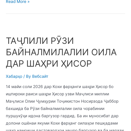
Read More »
ТАҶЛИЛИ РӮЗИ
БАЙНАЛМИЛАЛИИ ОИЛА
ДАР ШАҲРИ ҲИСОР
Хабарҳо
/ By
Вебсайт
14 майи соли 2026 дар Кохи фарҳанги шаҳри Ҳисор бо
иштироки раиси шаҳри Ҳисор узви Маҷлиси миллии
Маҷлиси Олии Ҷумҳурии Тоҷикистон Носирзода Ҷаббор
бахшида ба Рӯзи байналмилалии оила чорабинии
пуршукӯҳи идона баргузор гардид. Ба ин муносибат дар
долони ошёнаи якуми Кохи фарҳанг оилаҳои пешқадами
шаҳр намоиши дастовардҳои хешро баргузор ва ба марази