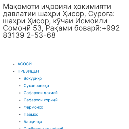
Мақомоти иҷроияи ҳокимияти
давлатии шаҳри Ҳисор, Суроға:
шаҳри Ҳисор, кӯчаи Исмоили
Сомонӣ 53, Рақами боварӣ:+992
83139 2-53-68
АСОСӢ
ПРЕЗИДЕНТ
Вохӯриҳо
Суханрониҳо
Сафарҳои дохилӣ
Сафарҳои хориҷӣ
Фармонҳо
Паёмҳо
Барқияҳо
Суҳбатҳои телефонӣ