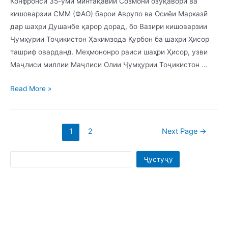
Конфронси 35-уми минтақавии Созмони озуқаворӣ ва
кишоварзии СММ (ФАО) барои Аврупо ва Осиёи Марказӣ
дар шаҳри Душанбе қарор дорад, бо Вазири кишоварзии
Ҷумҳурии Тоҷикистон Ҳакимзода Қурбон ба шаҳри Ҳисор
ташриф оварданд. Меҳмононро раиси шаҳри Ҳисор, узви
Маҷлиси миллии Маҷлиси Олии Ҷумҳурии Тоҷикистон …
Read More »
1
2
Next Page
→
Ҷустуҷӯ