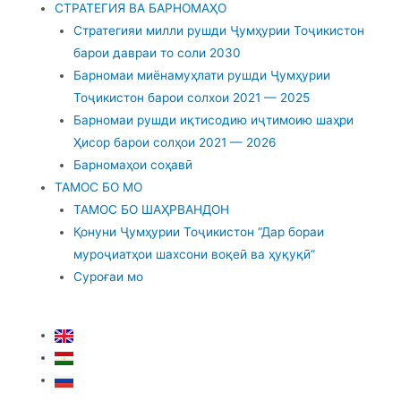
СТРАТЕГИЯ ВА БАРНОМАҲО
Стратегияи милли рушди Ҷумҳурии Тоҷикистон
барои давраи то соли 2030
Барномаи миёнамуҳлати рушди Ҷумҳурии
Тоҷикистон барои солхои 2021 — 2025
Барномаи рушди иқтисодию иҷтимоию шаҳри
Ҳисор барои солҳои 2021 — 2026
Барномаҳои соҳавӣ
ТАМОС БО МО
ТАМОС БО ШАҲРВАНДОН
Қонуни Ҷумҳурии Тоҷикистон “Дар бораи
муроҷиатҳои шахсони воқеӣ ва ҳуқуқӣ”
Суроғаи мо