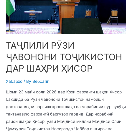
ТАҶЛИЛИ РӮЗИ
ҶАВОНОНИ ТОҶИКИСТОН
ДАР ШАҲРИ ҲИСОР
Хабарҳо
/ By
Вебсайт
Шоми 23 майи соли 2026 дар Кохи фарҳанги шаҳри Ҳисор
бахшида ба Рӯзи ҷавонони Тоҷикистон намоиши
дастовардҳои варзишгарони шаҳр ва чорабинии пуршукӯҳи
тантанавию фарҳангӣ баргузор гардид. Дар чорабинӣ
раиси шаҳри Ҳисор, узви Маҷлиси миллии Маҷлиси Олии
Ҷумҳурии Тоҷикистон Носирзода Ҷаббор иштирок ва