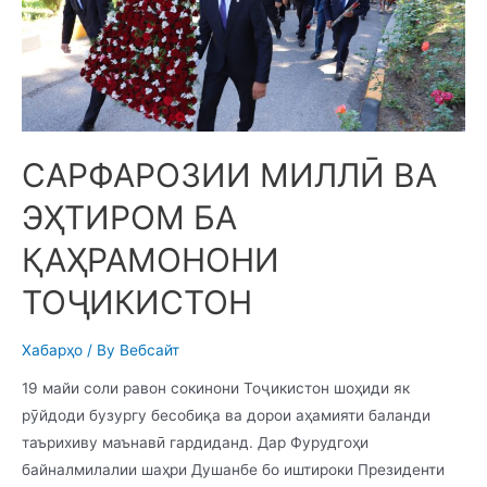
САРФАРОЗИИ МИЛЛӢ ВА
ЭҲТИРОМ БА
ҚАҲРАМОНОНИ
ТОҶИКИСТОН
Хабарҳо
/ By
Вебсайт
19 майи соли равон сокинони Тоҷикистон шоҳиди як
рӯйдоди бузургу бесобиқа ва дорои аҳамияти баланди
таърихиву маънавӣ гардиданд. Дар Фурудгоҳи
байналмилалии шаҳри Душанбе бо иштироки Президенти