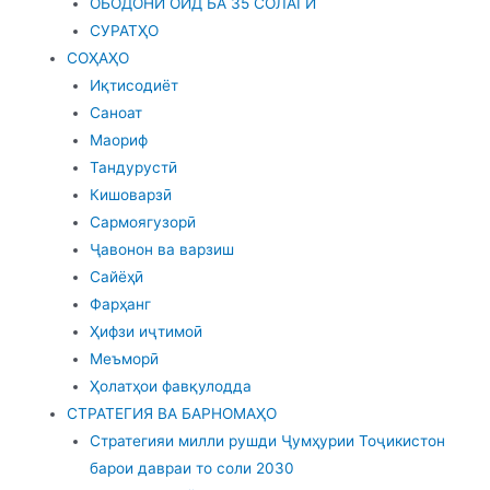
ОБОДОНӢ ОИД БА 35 СОЛАГӢ
СУРАТҲО
СОҲАҲО
Иқтисодиёт
Саноат
Маориф
Тандурустӣ
Кишоварзӣ
Сармоягузорӣ
Ҷавонон ва варзиш
Сайёҳӣ
Фарҳанг
Ҳифзи иҷтимоӣ
Меъморӣ
Ҳолатҳои фавқулодда
СТРАТЕГИЯ ВА БАРНОМАҲО
Стратегияи милли рушди Ҷумҳурии Тоҷикистон
барои давраи то соли 2030