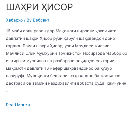
ШАҲРИ ҲИСОР
Хабарҳо
/ By
Вебсайт
16 майи соли равон дар Мақомоти иҷроияи ҳокимияти
давлатии шаҳри Ҳисор рӯзи қабули шаҳрвандон доир
гардид. Раиси шаҳри Ҳисор, узви Маҷлиси миллии
Маҷлиси Олии Ҷумҳурии Тоҷикистон Носирзода Ҷаббор бо
иштироки муовинон ва роҳбарони воҳидҳои сохтории
мақомоти давлатӣ 16 нафар шаҳрвандонро ба ҳузур
пазируфт. Муроҷиати бештари шаҳрвандон ба масъалаи
дастрасӣ ба замини наздиҳавлигӣ вобаста буда, ҳамчунин
…
Read More »