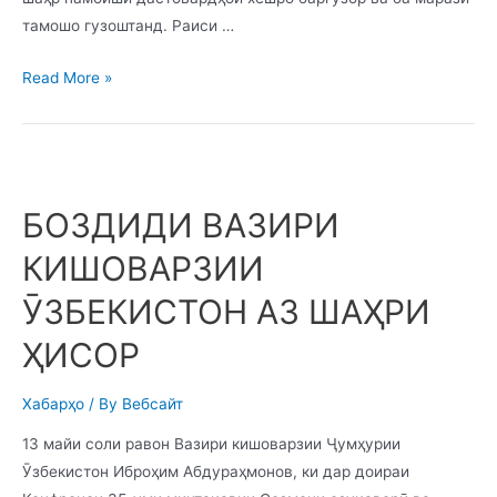
тамошо гузоштанд. Раиси …
Read More »
БОЗДИДИ ВАЗИРИ
КИШОВАРЗИИ
ӮЗБЕКИСТОН АЗ ШАҲРИ
ҲИСОР
Хабарҳо
/ By
Вебсайт
13 майи соли равон Вазири кишоварзии Ҷумҳурии
Ӯзбекистон Иброҳим Абдураҳмонов, ки дар доираи