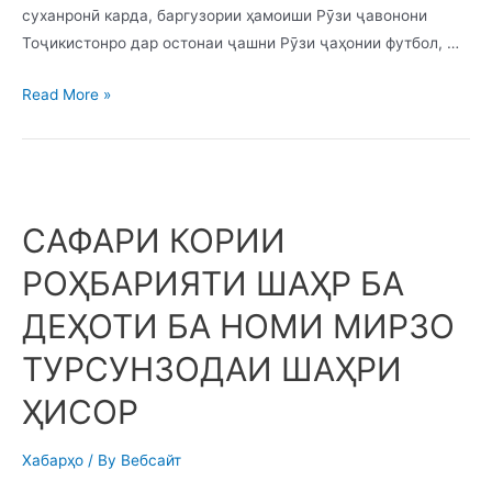
суханронӣ карда, баргузории ҳамоиши Рӯзи ҷавонони
Тоҷикистонро дар остонаи ҷашни Рӯзи ҷаҳонии футбол, …
Read More »
САФАРИ КОРИИ
РОҲБАРИЯТИ ШАҲР БА
ДЕҲОТИ БА НОМИ МИРЗО
ТУРСУНЗОДАИ ШАҲРИ
ҲИСОР
Хабарҳо
/ By
Вебсайт