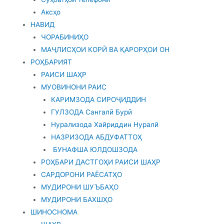
Аксҳо
НАВИД
ЧОРАБИНИҲО
МАҶЛИСҲОИ КОРӢ ВА ҚАРОРҲОИ ОН
РОҲБАРИЯТ
РАИСИ ШАҲР
МУОВИНОНИ РАИС
КАРИМЗОДА СИРОҶИДДИН
ГУЛЗОДА Сангалӣ Бурӣ
Нурализода Хайриддин Нуралӣ
НАЗРИЗОДА АБДУФАТТОҲ
БУНАФША ЮЛДОШЗОДА
РОҲБАРИ ДАСТГОҲИ РАИСИ ШАҲР
САРДОРОНИ РАЁСАТҲО
МУДИРОНИ ШУЪБАҲО
МУДИРОНИ БАХШҲО
ШИНОСНОМА