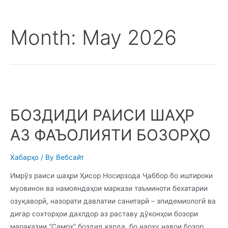
Month:
May 2026
БОЗДИДИ РАИСИ ШАҲР
АЗ ФАЪОЛИЯТИ БОЗОРҲО
Хабарҳо
/ By
Вебсайт
Имрӯз раиси шаҳри Ҳисор Носирзода Ҷаббор бо иштироки
муовинон ва намояндаҳои маркази таъминоти бехатарии
озуқаворӣ, назорати давлатии санитарӣ – эпидемиологӣ ва
дигар сохторҳои дахлдор аз раставу дӯконҳои бозори
мараказии “Самоҳ” боздид карда, бо нарху навои бозор