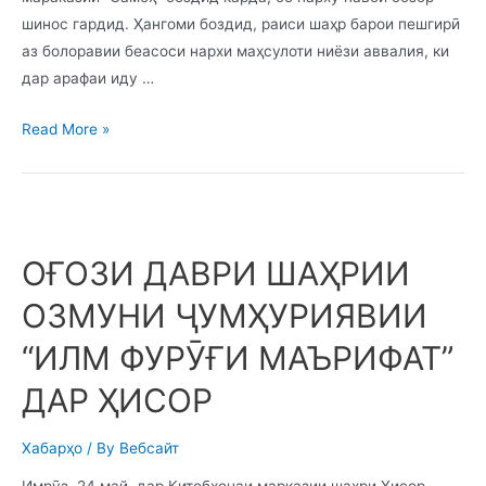
шинос гардид. Ҳангоми боздид, раиси шаҳр барои пешгирӣ
аз болоравии беасоси нархи маҳсулоти ниёзи аввалия, ки
дар арафаи иду …
Read More »
ОҒОЗИ ДАВРИ ШАҲРИИ
ОЗМУНИ ҶУМҲУРИЯВИИ
“ИЛМ ФУРӮҒИ МАЪРИФАТ”
ДАР ҲИСОР
Хабарҳо
/ By
Вебсайт