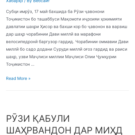
Хабарҳо
/ By
Вебсайт
Субҳи имрӯз, 17 май бахшида ба Рӯзи ҷавонони
Тоҷикистон бо ташаббуси Мақомоти иҷроияи ҳокимияти
давлатии шаҳри Ҳисор ва бахши кор бо ҷавонон ва варзиш
дар шаҳр чорабинии Дави миллӣ ва марафони
велосипедронӣ баргузор гардид. Чорабинии оммавии Дави
миллӣ бо садо додани Суруди миллӣ оғоз гардид ва раиси
шаҳр, узви Маҷлиси миллии Маҷлиси Олии Ҷумҳурии
Тоҷикистон …
Read More »
РӮЗИ ҚАБУЛИ
ШАҲРВАНДОН ДАР МИҲД