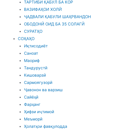
ТАРТИБИ ҚАБУЛ БА КОР
ВАЗИФАҲОИ ХОЛӢ
ҶАДВАЛИ ҚАБУЛИ ШАҲРВАНДОН
ОБОДОНӢ ОИД БА 35 СОЛАГӢ
СУРАТҲО
СОҲАҲО
Иқтисодиёт
Саноат
Маориф
Тандурустӣ
Кишоварзӣ
Сармоягузорӣ
Ҷавонон ва варзиш
Сайёҳӣ
Фарҳанг
Ҳифзи иҷтимоӣ
Меъморӣ
Ҳолатҳои фавқулодда