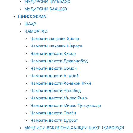
МУДИРОНИ ШУЪБАҲО
МУДИРОНИ БАХШҲО
ШИНОСНОМА
ШАҲР
ҶАМОАТҲО
Ҷамоати шаҳраки Ҳисор
Ҷамоати шаҳраки Шарора
Ҷамоати деҳоти Ҳисор
Ҷамоати деҳоти Деҳқонобод
Ҷамоати деҳоти Сомон
Ҷамоати деҳоти Алмосӣ
Ҷамоати деҳоти Хонақои Кӯҳӣ
Ҷамоати деҳоти Навобод
Ҷамоати деҳоти Мирзо Ризо
Ҷамоати деҳоти Мирзо Турсунзода
Ҷамоати деҳоти Ориён
Ҷамоати деҳоти Дурбат
МАҶЛИСИ ВАКИЛОНИ ХАЛҚИИ ШАҲР (ҚАРОРҲО)