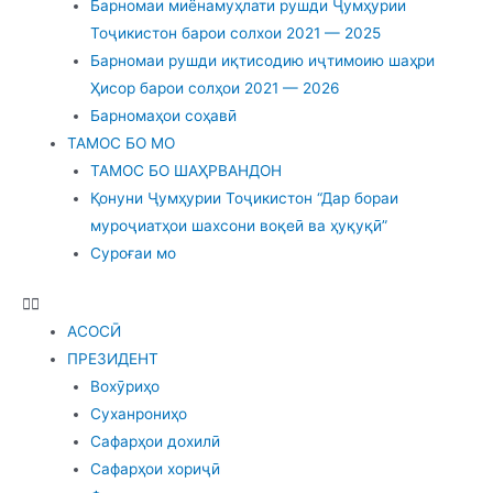
Барномаи миёнамуҳлати рушди Ҷумҳурии
Тоҷикистон барои солхои 2021 — 2025
Барномаи рушди иқтисодию иҷтимоию шаҳри
Ҳисор барои солҳои 2021 — 2026
Барномаҳои соҳавӣ
ТАМОС БО МО
ТАМОС БО ШАҲРВАНДОН
Қонуни Ҷумҳурии Тоҷикистон “Дар бораи
муроҷиатҳои шахсони воқеӣ ва ҳуқуқӣ”
Суроғаи мо
АСОСӢ
ПРЕЗИДЕНТ
Вохӯриҳо
Суханрониҳо
Сафарҳои дохилӣ
Сафарҳои хориҷӣ