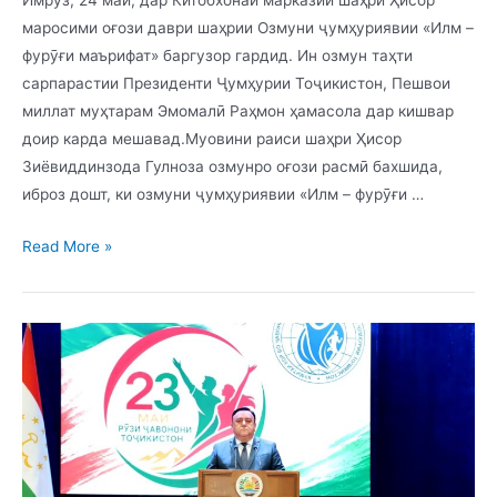
Имрӯз, 24 май, дар Китобхонаи марказии шаҳри Ҳисор
маросими оғози даври шаҳрии Озмуни ҷумҳуриявии «Илм –
фурӯғи маърифат» баргузор гардид. Ин озмун таҳти
сарпарастии Президенти Ҷумҳурии Тоҷикистон, Пешвои
миллат муҳтарам Эмомалӣ Раҳмон ҳамасола дар кишвар
доир карда мешавад.Муовини раиси шаҳри Ҳисор
Зиёвиддинзода Гулноза озмунро оғози расмӣ бахшида,
иброз дошт, ки озмуни ҷумҳуриявии «Илм – фурӯғи …
Read More »