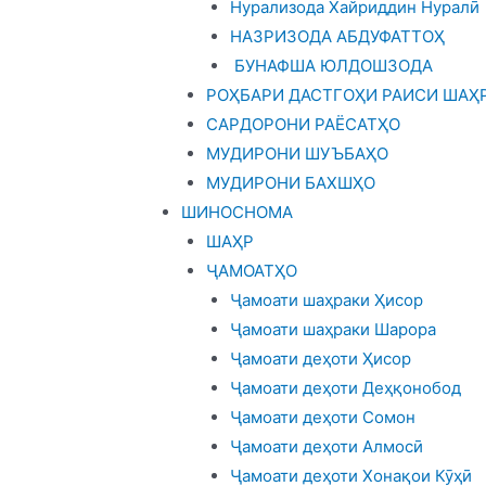
Нурализода Хайриддин Нуралӣ
НАЗРИЗОДА АБДУФАТТОҲ
БУНАФША ЮЛДОШЗОДА
РОҲБАРИ ДАСТГОҲИ РАИСИ ШАҲ
САРДОРОНИ РАЁСАТҲО
МУДИРОНИ ШУЪБАҲО
МУДИРОНИ БАХШҲО
ШИНОСНОМА
ШАҲР
ҶАМОАТҲО
Ҷамоати шаҳраки Ҳисор
Ҷамоати шаҳраки Шарора
Ҷамоати деҳоти Ҳисор
Ҷамоати деҳоти Деҳқонобод
Ҷамоати деҳоти Сомон
Ҷамоати деҳоти Алмосӣ
Ҷамоати деҳоти Хонақои Кӯҳӣ