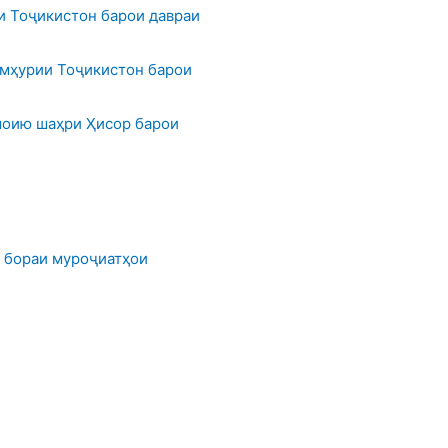
 Тоҷикистон барои давраи
мҳурии Тоҷикистон барои
оию шаҳри Ҳисор барои
 бораи муроҷиатҳои