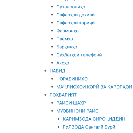
Суханрониҳо
Сафарҳои дохилӣ
Сафарҳои хориҷӣ
Фармонҳо
Паёмҳо
Барқияҳо
Суҳбатҳои телефонӣ
Аксҳо
НАВИД
ЧОРАБИНИҲО
МАҶЛИСҲОИ КОРӢ ВА ҚАРОРҲОИ
РОҲБАРИЯТ
РАИСИ ШАҲР
МУОВИНОНИ РАИС
КАРИМЗОДА СИРОҶИДДИН
ГУЛЗОДА Сангалӣ Бурӣ