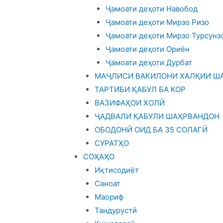
Ҷамоати деҳоти Навобод
Ҷамоати деҳоти Мирзо Ризо
Ҷамоати деҳоти Мирзо Турсунз
Ҷамоати деҳоти Ориён
Ҷамоати деҳоти Дурбат
МАҶЛИСИ ВАКИЛОНИ ХАЛҚИИ ША
ТАРТИБИ ҚАБУЛ БА КОР
ВАЗИФАҲОИ ХОЛӢ
ҶАДВАЛИ ҚАБУЛИ ШАҲРВАНДОН
ОБОДОНӢ ОИД БА 35 СОЛАГӢ
СУРАТҲО
СОҲАҲО
Иқтисодиёт
Саноат
Маориф
Тандурустӣ