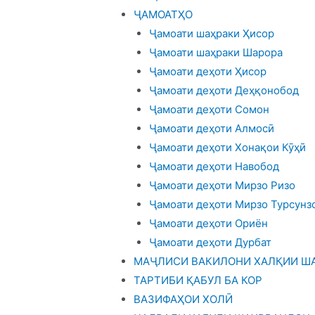
ҶАМОАТҲО
Ҷамоати шаҳраки Ҳисор
Ҷамоати шаҳраки Шарора
Ҷамоати деҳоти Ҳисор
Ҷамоати деҳоти Деҳқонобод
Ҷамоати деҳоти Сомон
Ҷамоати деҳоти Алмосӣ
Ҷамоати деҳоти Хонақои Кӯҳӣ
Ҷамоати деҳоти Навобод
Ҷамоати деҳоти Мирзо Ризо
Ҷамоати деҳоти Мирзо Турсунз
Ҷамоати деҳоти Ориён
Ҷамоати деҳоти Дурбат
МАҶЛИСИ ВАКИЛОНИ ХАЛҚИИ ША
ТАРТИБИ ҚАБУЛ БА КОР
ВАЗИФАҲОИ ХОЛӢ