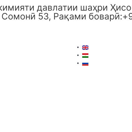
имияти давлатии шаҳри Ҳисор
 Сомонӣ 53, Рақами боварӣ:+