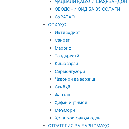
ҶАДВАЛИ ҚАБУЛИ ШАҲРВАНДОН
ОБОДОНӢ ОИД БА 35 СОЛАГӢ
СУРАТҲО
СОҲАҲО
Иқтисодиёт
Саноат
Маориф
Тандурустӣ
Кишоварзӣ
Сармоягузорӣ
Ҷавонон ва варзиш
Сайёҳӣ
Фарҳанг
Ҳифзи иҷтимоӣ
Меъморӣ
Ҳолатҳои фавқулодда
СТРАТЕГИЯ ВА БАРНОМАҲО