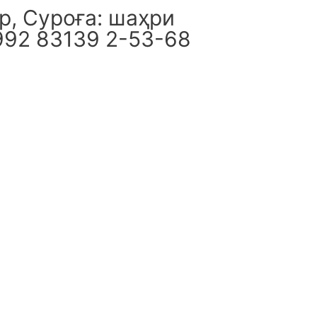
, Суроға: шаҳри
992 83139 2-53-68