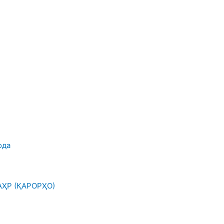
ода
ҲР (ҚАРОРҲО)