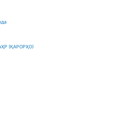
ода
ҲР (ҚАРОРҲО)