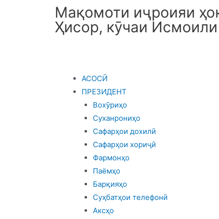
Мақомоти иҷроияи ҳок
Ҳисор, кӯчаи Исмоили
АСОСӢ
ПРЕЗИДЕНТ
Вохӯриҳо
Суханрониҳо
Сафарҳои дохилӣ
Сафарҳои хориҷӣ
Фармонҳо
Паёмҳо
Барқияҳо
Суҳбатҳои телефонӣ
Аксҳо