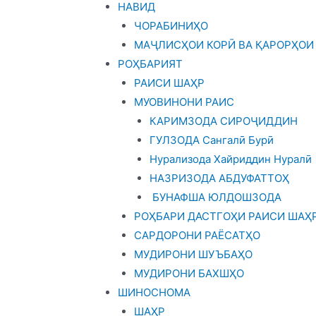
НАВИД
ЧОРАБИНИҲО
МАҶЛИСҲОИ КОРӢ ВА ҚАРОРҲОИ
РОҲБАРИЯТ
РАИСИ ШАҲР
МУОВИНОНИ РАИС
КАРИМЗОДА СИРОҶИДДИН
ГУЛЗОДА Сангалӣ Бурӣ
Нурализода Хайриддин Нуралӣ
НАЗРИЗОДА АБДУФАТТОҲ
БУНАФША ЮЛДОШЗОДА
РОҲБАРИ ДАСТГОҲИ РАИСИ ШАҲ
САРДОРОНИ РАЁСАТҲО
МУДИРОНИ ШУЪБАҲО
МУДИРОНИ БАХШҲО
ШИНОСНОМА
ШАҲР