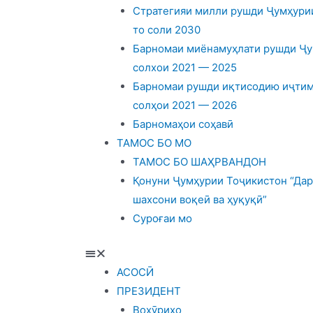
Стратегияи милли рушди Ҷумҳурии
то соли 2030
Барномаи миёнамуҳлати рушди Ҷу
солхои 2021 — 2025
Барномаи рушди иқтисодию иҷтим
солҳои 2021 — 2026
Барномаҳои соҳавӣ
ТАМОС БО МО
ТАМОС БО ШАҲРВАНДОН
Қонуни Ҷумҳурии Тоҷикистон “Дар
шахсони воқеӣ ва ҳуқуқӣ”
Суроғаи мо
АСОСӢ
ПРЕЗИДЕНТ
Вохӯриҳо