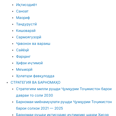
Иқтисодиёт
Саноат
Маориф
Тандурустӣ
Кишоварзӣ
Сармоягузорӣ
Ҷавонон ва варзиш
Сайёҳӣ
Фарҳанг
Ҳифзи иҷтимоӣ
Меъморӣ
Ҳолатҳои фавқулодда
СТРАТЕГИЯ ВА БАРНОМАҲО
Стратегияи милли рушди Ҷумҳурии Тоҷикистон барои
давраи то соли 2030
Барномаи миёнамуҳлати рушди Ҷумҳурии Тоҷикистон
барои солхои 2021 — 2025
Барномаи рушди иқтисодию иҷтимоию шаҳри Ҳисор