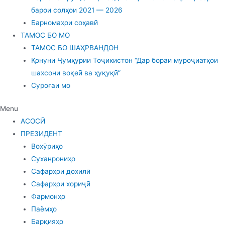
барои солҳои 2021 — 2026
Барномаҳои соҳавӣ
ТАМОС БО МО
ТАМОС БО ШАҲРВАНДОН
Қонуни Ҷумҳурии Тоҷикистон “Дар бораи муроҷиатҳои
шахсони воқеӣ ва ҳуқуқӣ”
Суроғаи мо
Menu
АСОСӢ
ПРЕЗИДЕНТ
Вохӯриҳо
Суханрониҳо
Сафарҳои дохилӣ
Сафарҳои хориҷӣ
Фармонҳо
Паёмҳо
Барқияҳо