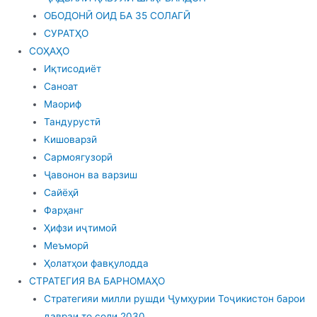
ОБОДОНӢ ОИД БА 35 СОЛАГӢ
СУРАТҲО
СОҲАҲО
Иқтисодиёт
Саноат
Маориф
Тандурустӣ
Кишоварзӣ
Сармоягузорӣ
Ҷавонон ва варзиш
Сайёҳӣ
Фарҳанг
Ҳифзи иҷтимоӣ
Меъморӣ
Ҳолатҳои фавқулодда
СТРАТЕГИЯ ВА БАРНОМАҲО
Стратегияи милли рушди Ҷумҳурии Тоҷикистон барои
давраи то соли 2030