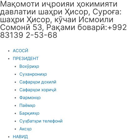
Мақомоти иҷроияи ҳокимияти
Skip
давлатии шаҳри Ҳисор, Суроға:
to
шаҳри Ҳисор, кӯчаи Исмоили
content
Сомонӣ 53, Рақами боварӣ:+992
83139 2-53-68
АСОСӢ
ПРЕЗИДЕНТ
Вохӯриҳо
Суханрониҳо
Сафарҳои дохилӣ
Сафарҳои хориҷӣ
Фармонҳо
Паёмҳо
Барқияҳо
Суҳбатҳои телефонӣ
Аксҳо
НАВИД