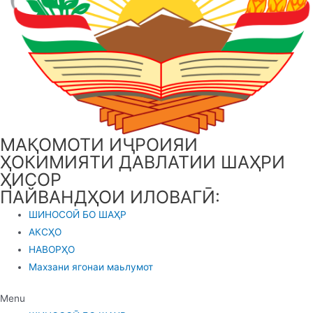
МАҚОМОТИ ИҶРОИЯИ
ҲОКИМИЯТИ ДАВЛАТИИ ШАҲРИ
ҲИСОР
ПАЙВАНДҲОИ ИЛОВАГӢ:
ШИНОСОӢ БО ШАҲР
АКСҲО
НАВОРҲО
Махзани ягонаи маьлумот
Menu