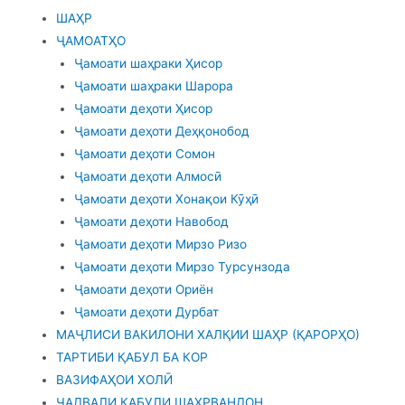
ШАҲР
ҶАМОАТҲО
Ҷамоати шаҳраки Ҳисор
Ҷамоати шаҳраки Шарора
Ҷамоати деҳоти Ҳисор
Ҷамоати деҳоти Деҳқонобод
Ҷамоати деҳоти Сомон
Ҷамоати деҳоти Алмосӣ
Ҷамоати деҳоти Хонақои Кӯҳӣ
Ҷамоати деҳоти Навобод
Ҷамоати деҳоти Мирзо Ризо
Ҷамоати деҳоти Мирзо Турсунзода
Ҷамоати деҳоти Ориён
Ҷамоати деҳоти Дурбат
МАҶЛИСИ ВАКИЛОНИ ХАЛҚИИ ШАҲР (ҚАРОРҲО)
ТАРТИБИ ҚАБУЛ БА КОР
ВАЗИФАҲОИ ХОЛӢ
ҶАДВАЛИ ҚАБУЛИ ШАҲРВАНДОН