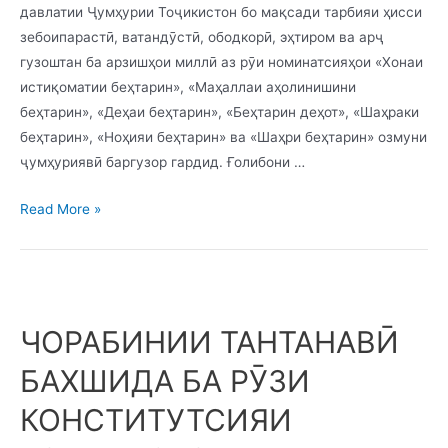
давлатии Ҷумҳурии Тоҷикистон бо мақсади тарбияи ҳисси
зебоипарастӣ, ватандӯстӣ, ободкорӣ, эҳтиром ва арҷ
гузоштан ба арзишҳои миллӣ аз рӯи номинатсияҳои «Хонаи
истиқоматии беҳтарин», «Маҳаллаи аҳолинишини
беҳтарин», «Деҳаи беҳтарин», «Беҳтарин деҳот», «Шаҳраки
беҳтарин», «Ноҳияи беҳтарин» ва «Шаҳри беҳтарин» озмуни
ҷумҳуриявӣ баргузор гардид. Ғолибони …
МАҲАЛЛАИ
Read More »
РӮДАКИИ
ШАҲРАКИ
ҲИСОР
ҒОЛИБИ
ЧОРАБИНИИ ТАНТАНАВӢ
ОЗМУНИ
ҶУМҲУРИЯВИИ
БАХШИДА БА РӮЗИ
“БЕҲТАРИН
МАҲАЛЛА”
КОНСТИТУТСИЯИ
ГАРДИД