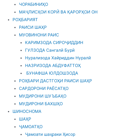
ЧОРАБИНИҲО
МАҶЛИСҲОИ КОРӢ ВА ҚАРОРҲОИ ОН
РОҲБАРИЯТ
РАИСИ ШАҲР
МУОВИНОНИ РАИС
КАРИМЗОДА СИРОҶИДДИН
ГУЛЗОДА Сангалӣ Бурӣ
Нурализода Хайриддин Нуралӣ
НАЗРИЗОДА АБДУФАТТОҲ
БУНАФША ЮЛДОШЗОДА
РОҲБАРИ ДАСТГОҲИ РАИСИ ШАҲР
САРДОРОНИ РАЁСАТҲО
МУДИРОНИ ШУЪБАҲО
МУДИРОНИ БАХШҲО
ШИНОСНОМА
ШАҲР
ҶАМОАТҲО
Ҷамоати шаҳраки Ҳисор