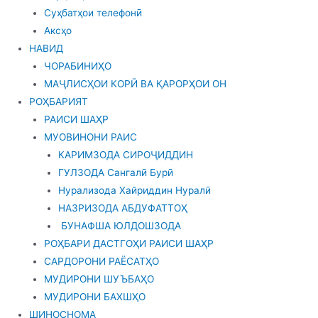
Суҳбатҳои телефонӣ
Аксҳо
НАВИД
ЧОРАБИНИҲО
МАҶЛИСҲОИ КОРӢ ВА ҚАРОРҲОИ ОН
РОҲБАРИЯТ
РАИСИ ШАҲР
МУОВИНОНИ РАИС
КАРИМЗОДА СИРОҶИДДИН
ГУЛЗОДА Сангалӣ Бурӣ
Нурализода Хайриддин Нуралӣ
НАЗРИЗОДА АБДУФАТТОҲ
БУНАФША ЮЛДОШЗОДА
РОҲБАРИ ДАСТГОҲИ РАИСИ ШАҲР
САРДОРОНИ РАЁСАТҲО
МУДИРОНИ ШУЪБАҲО
МУДИРОНИ БАХШҲО
ШИНОСНОМА