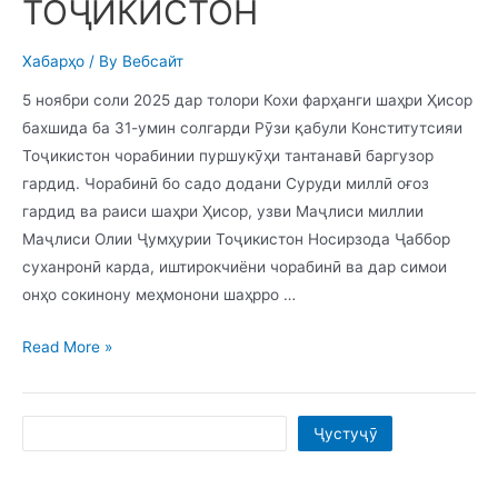
ТОҶИКИСТОН
Хабарҳо
/ By
Вебсайт
5 ноябри соли 2025 дар толори Кохи фарҳанги шаҳри Ҳисор
бахшида ба 31-умин солгарди Рӯзи қабули Конститутсияи
Тоҷикистон чорабинии пуршукӯҳи тантанавӣ баргузор
гардид. Чорабинӣ бо садо додани Суруди миллӣ оғоз
гардид ва раиси шаҳри Ҳисор, узви Маҷлиси миллии
Маҷлиси Олии Ҷумҳурии Тоҷикистон Носирзода Ҷаббор
суханронӣ карда, иштирокчиёни чорабинӣ ва дар симои
онҳо сокинону меҳмонони шаҳрро …
ЧОРАБИНИИ
Read More »
ТАНТАНАВӢ
БАХШИДА
Search
БА
Ҷустуҷӯ
РӮЗИ
КОНСТИТУТСИЯИ