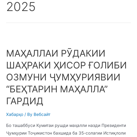
2025
МАҲАЛЛАИ РӮДАКИИ
ШАҲРАКИ ҲИСОР ҒОЛИБИ
ОЗМУНИ ҶУМҲУРИЯВИИ
“БЕҲТАРИН МАҲАЛЛА”
ГАРДИД
Хабарҳо
/ By
Вебсайт
Бо ташаббуси Кумитаи рушди маҳалли назди Президенти
Ҷумҳурии Тоҷикистон бахшида ба 35-солагии Истиқлоли