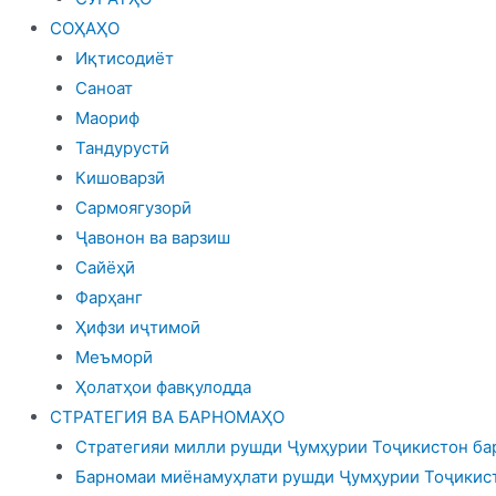
СОҲАҲО
Иқтисодиёт
Саноат
Маориф
Тандурустӣ
Кишоварзӣ
Сармоягузорӣ
Ҷавонон ва варзиш
Сайёҳӣ
Фарҳанг
Ҳифзи иҷтимоӣ
Меъморӣ
Ҳолатҳои фавқулодда
СТРАТЕГИЯ ВА БАРНОМАҲО
Стратегияи милли рушди Ҷумҳурии Тоҷикистон бар
Барномаи миёнамуҳлати рушди Ҷумҳурии Тоҷикист