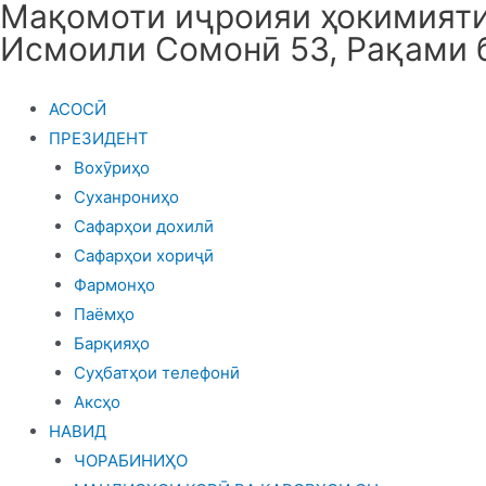
Мақомоти иҷроияи ҳокимияти 
Skip
Исмоили Сомонӣ 53, Рақами 
to
content
АСОСӢ
ПРЕЗИДЕНТ
Вохӯриҳо
Суханрониҳо
Сафарҳои дохилӣ
Сафарҳои хориҷӣ
Фармонҳо
Паёмҳо
Барқияҳо
Суҳбатҳои телефонӣ
Аксҳо
НАВИД
ЧОРАБИНИҲО