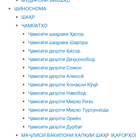
МУДИРОНИ БАХШҲО
ШИНОСНОМА
ШАҲР
ҶАМОАТҲО
Ҷамоати шаҳраки Ҳисор
Ҷамоати шаҳраки Шарора
Ҷамоати деҳоти Ҳисор
Ҷамоати деҳоти Деҳқонобод
Ҷамоати деҳоти Сомон
Ҷамоати деҳоти Алмосӣ
Ҷамоати деҳоти Хонақои Кӯҳӣ
Ҷамоати деҳоти Навобод
Ҷамоати деҳоти Мирзо Ризо
Ҷамоати деҳоти Мирзо Турсунзода
Ҷамоати деҳоти Ориён
Ҷамоати деҳоти Дурбат
МАҶЛИСИ ВАКИЛОНИ ХАЛҚИИ ШАҲР (ҚАРОРҲО)