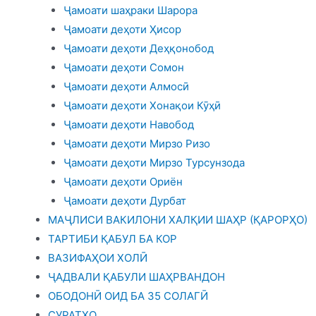
Ҷамоати шаҳраки Шарора
Ҷамоати деҳоти Ҳисор
Ҷамоати деҳоти Деҳқонобод
Ҷамоати деҳоти Сомон
Ҷамоати деҳоти Алмосӣ
Ҷамоати деҳоти Хонақои Кӯҳӣ
Ҷамоати деҳоти Навобод
Ҷамоати деҳоти Мирзо Ризо
Ҷамоати деҳоти Мирзо Турсунзода
Ҷамоати деҳоти Ориён
Ҷамоати деҳоти Дурбат
МАҶЛИСИ ВАКИЛОНИ ХАЛҚИИ ШАҲР (ҚАРОРҲО)
ТАРТИБИ ҚАБУЛ БА КОР
ВАЗИФАҲОИ ХОЛӢ
ҶАДВАЛИ ҚАБУЛИ ШАҲРВАНДОН
ОБОДОНӢ ОИД БА 35 СОЛАГӢ
СУРАТҲО