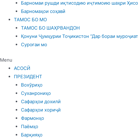
Барномаи рушди иқтисодию иҷтимоию шаҳри Ҳисор
Барномаҳои соҳавӣ
ТАМОС БО МО
ТАМОС БО ШАҲРВАНДОН
Қонуни Ҷумҳурии Тоҷикистон “Дар бораи муроҷиат
Суроғаи мо
Menu
АСОСӢ
ПРЕЗИДЕНТ
Вохӯриҳо
Суханрониҳо
Сафарҳои дохилӣ
Сафарҳои хориҷӣ
Фармонҳо
Паёмҳо
Барқияҳо