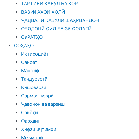
ТАРТИБИ ҚАБУЛ БА КОР
ВАЗИФАҲОИ ХОЛӢ
ҶАДВАЛИ ҚАБУЛИ ШАҲРВАНДОН
ОБОДОНӢ ОИД БА 35 СОЛАГӢ
СУРАТҲО
СОҲАҲО
Иқтисодиёт
Саноат
Маориф
Тандурустӣ
Кишоварзӣ
Сармоягузорӣ
Ҷавонон ва варзиш
Сайёҳӣ
Фарҳанг
Ҳифзи иҷтимоӣ
Меъморӣ