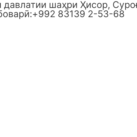
давлатии шаҳри Ҳисор, Суроғ
боварӣ:+992 83139 2-53-68