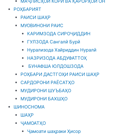
МАҶЛИСҲОИ КОРӢ ВА ҚАРОРҲОИ ОН
РОҲБАРИЯТ
РАИСИ ШАҲР
МУОВИНОНИ РАИС
КАРИМЗОДА СИРОҶИДДИН
ГУЛЗОДА Сангалӣ Бурӣ
Нурализода Хайриддин Нуралӣ
НАЗРИЗОДА АБДУФАТТОҲ
БУНАФША ЮЛДОШЗОДА
РОҲБАРИ ДАСТГОҲИ РАИСИ ШАҲР
САРДОРОНИ РАЁСАТҲО
МУДИРОНИ ШУЪБАҲО
МУДИРОНИ БАХШҲО
ШИНОСНОМА
ШАҲР
ҶАМОАТҲО
Ҷамоати шаҳраки Ҳисор