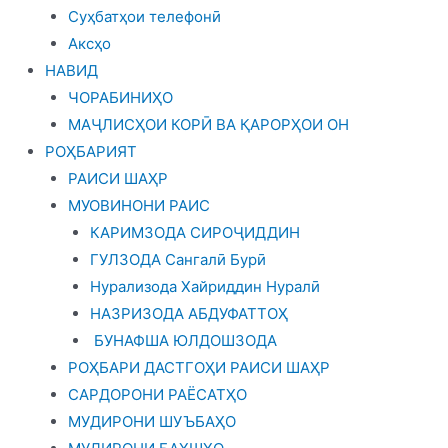
Суҳбатҳои телефонӣ
Аксҳо
НАВИД
ЧОРАБИНИҲО
МАҶЛИСҲОИ КОРӢ ВА ҚАРОРҲОИ ОН
РОҲБАРИЯТ
РАИСИ ШАҲР
МУОВИНОНИ РАИС
КАРИМЗОДА СИРОҶИДДИН
ГУЛЗОДА Сангалӣ Бурӣ
Нурализода Хайриддин Нуралӣ
НАЗРИЗОДА АБДУФАТТОҲ
БУНАФША ЮЛДОШЗОДА
РОҲБАРИ ДАСТГОҲИ РАИСИ ШАҲР
САРДОРОНИ РАЁСАТҲО
МУДИРОНИ ШУЪБАҲО